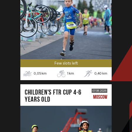
Few slots left
0,05
km
1
km
0,40
km
CHILDREN'S FTR CUP 4-6
07.08.2026
MOSCOW
years old