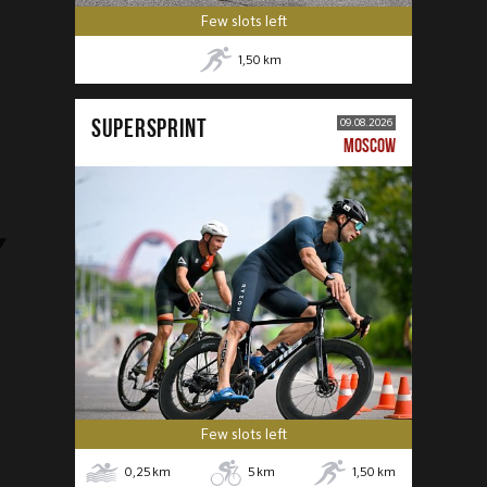
Few slots left
1,50
km
SUPERSPRINT
09.08.2026
MOSCOW
Few slots left
0,25
km
5
km
1,50
km