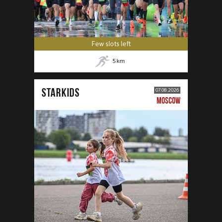
Few slots left
5
km
STARKIDS
07.08.2026
MOSCOW