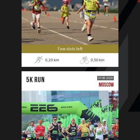
Few slots left
0,20
km
0,50
km
5К RUN
07.08.2026
MOSCOW