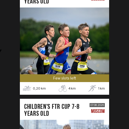
years old
Few slots left
0,20
km
4
km
1
km
CHILDREN'S FTR CUP 7-8
07.08.2026
MOSCOW
years old