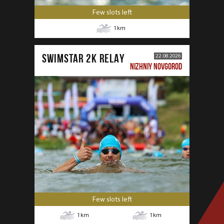
Few slots left
1
km
SWIMSTAR 2K RELAY
22.08.2026
NIZHNIY NOVGOROD
Few slots left
1
km
1
km