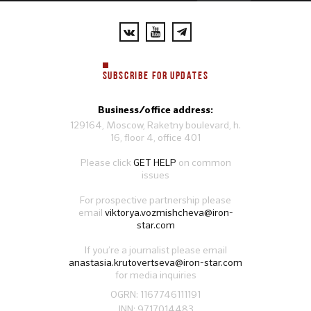
SUBSCRIBE FOR UPDATES
Business/office address:
129164, Moscow, Raketny boulevard, h.
16, floor 4, office 401
Please click
GET HELP
on common
issues
For prospective partnership please
email
viktorya.vozmishcheva@iron-
star.com
If you’re a journalist please email
anastasia.krutovertseva@iron-star.com
for media inquiries
OGRN: 1167746111191
INN: 9717014483