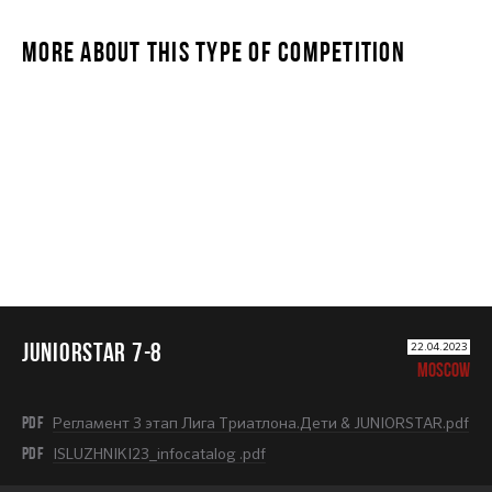
MORE ABOUT THIS TYPE OF COMPETITION
JUNIORSTAR 7-8
JUNIORSTAR 7-8
22.04.2023
MOSCOW
PDF
Регламент 3 этап Лига Триатлона.Дети & JUNIORSTAR.pdf
PDF
ISLUZHNIKI23_infocatalog .pdf