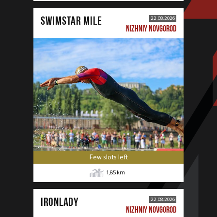
SWIMSTAR MILE
22.08.2026
NIZHNIY NOVGOROD
Few slots left
1,85
km
IRONLADY
22.08.2026
NIZHNIY NOVGOROD