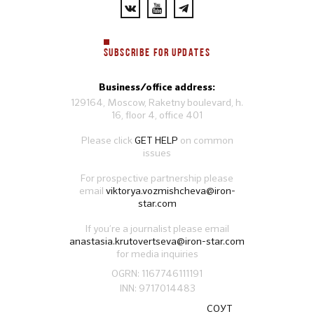
SUBSCRIBE FOR UPDATES
Business/office address:
129164, Moscow, Raketny boulevard, h.
16, floor 4, office 401
Please click
GET HELP
on common
issues
For prospective partnership please
email
viktorya.vozmishcheva@iron-
star.com
If you’re a journalist please email
anastasia.krutovertseva@iron-star.com
for media inquiries
OGRN: 1167746111191
INN: 9717014483
СОУТ