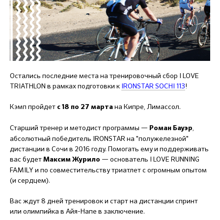
Остались последние места на тренировочный сбор I LOVE
TRIATHLON в рамках подготовки к
IRONSTAR SOCHI 113
!
Кэмп пройдет
на Кипре, Лимассол.
с 18 по 27 марта
Старший тренер и методист программы —
,
Роман Бауэр
абсолютный победитель IRONSTAR на "полужелезной"
дистанции в Сочи в 2016 году. Помогать ему и поддерживать
вас будет
— основатель I LOVE RUNNING
Максим Журило
FAMILY и по совместительству триатлет с огромным опытом
(и сердцем).
Вас ждут 8 дней тренировок и старт на дистанции спринт
или олимпийка в Айя-Напе в заключение.