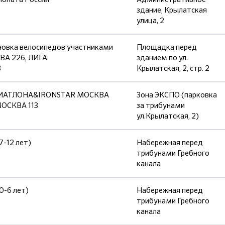
здание, Крылатская
улица, 2
новка велосипедов участниками
Площадка перед
А 226, ЛИГА
зданием по ул.
3
Крылатская, 2, стр. 2
 ТРИАТЛОНА&IRONSTAR МОСКВА
Зона ЭКСПО (парковка
МОСКВА 113
за трибунами
ул.Крылатская, 2)
7-12 лет)
Набережная перед
трибунами Гребного
канала
0-6 лет)
Набережная перед
трибунами Гребного
канала