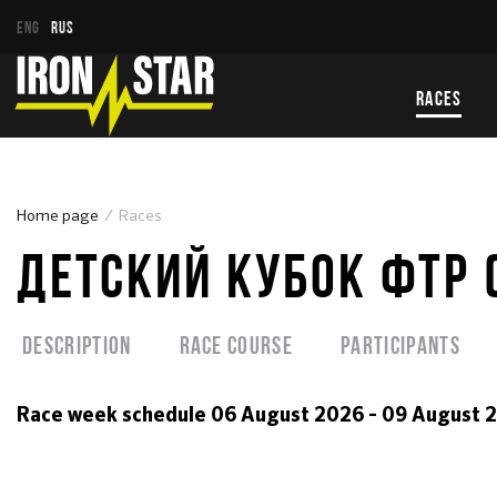
ENG
RUS
RACES
Home page
Races
ДЕТСКИЙ КУБОК ФТР (
Description
Race course
Participants
Race week schedule
06 August 2026 - 09 August 