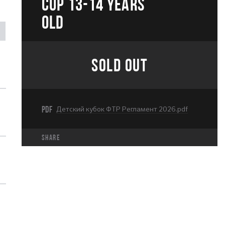
CUP 13-14 years
old
SOLD OUT
PDF
Детский кубок ФТР Регламент 2026.pdf
share