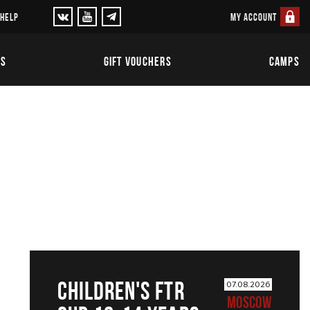
MY ACCOUNT
 HELP
TS
GIFT VOUCHERS
CAMPS
CHILDREN'S FTR
07.08.2026
MOSCOW