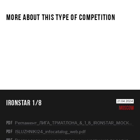
MORE ABOUT THIS TYPE OF COMPETITION
IRONSTAR 1/8
IRONSTAR 1/8
21.04.2024
MOSCOW
PDF
Регламент_ЛИГА_ТРИАТЛОНА_&_1_8_IRONSTAR_МОСКВА_ЛУЖНИКИ_2024.pdf
PDF
ISLUZHNIKI24_infocatalog_web.pdf