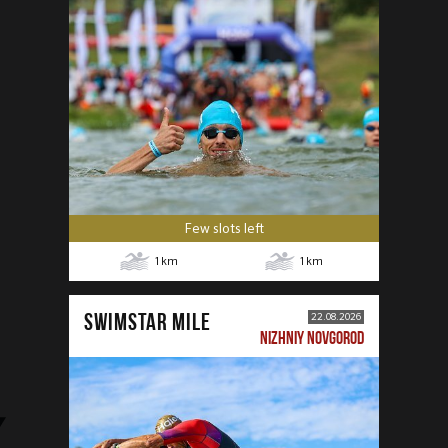
Few slots left
1
km
1
km
SWIMSTAR MILE
22.08.2026
NIZHNIY NOVGOROD