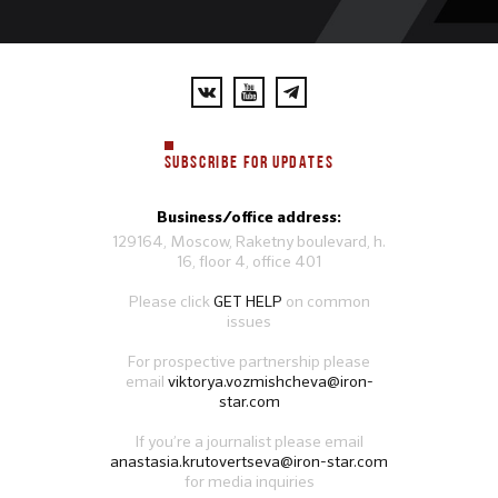
SUBSCRIBE FOR UPDATES
Business/office address:
129164, Moscow, Raketny boulevard, h.
16, floor 4, office 401
Please click
GET HELP
on common
issues
For prospective partnership please
email
viktorya.vozmishcheva@iron-
star.com
If you’re a journalist please email
anastasia.krutovertseva@iron-star.com
for media inquiries