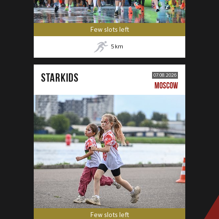
Few slots left
5
km
STARKIDS
07.08.2026
MOSCOW
Few slots left