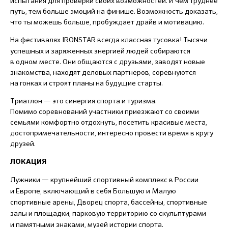
испытания для проверки своих возможностей. И чем труднее
путь, тем больше эмоций на финише. Возможность доказать,
что ты можешь больше, пробуждает драйв и мотивацию.
На фестивалях IRONSTAR
всегда классная тусовка! Тысячи
успешных и заряженных энергией людей собираются
в одном месте. Они общаются с друзьями, заводят новые
знакомства, находят деловых партнеров, соревнуются
на гонках и строят планы на будущие старты.
Триатлон — это синергия спорта и туризма.
Помимо соревнований участники приезжают со своими
семьями комфортно отдохнуть, посетить красивые места,
достопримечательности, интересно провести время в кругу
друзей.
ЛОКАЦИЯ
Лужники — крупнейший спортивный комплекс в России
и Европе, включающий в себя Большую и Малую
спортивные арены, Дворец спорта, бассейны, спортивные
залы и площадки, парковую территорию со скульптурами
и памятными знаками, музей истории спорта.