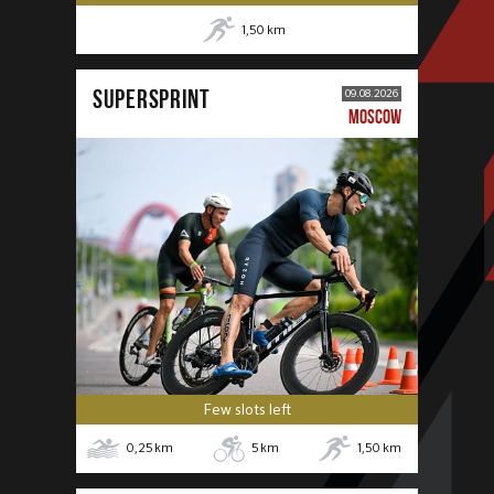
1,50
km
SUPERSPRINT
09.08.2026
MOSCOW
Few slots left
0,25
km
5
km
1,50
km