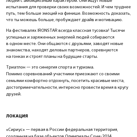
людей с амбициозным характером. Они ищут новые
испытания для проверки своих возможностей. И чем труднее
путь, тем больше эмоций на финише. Возможность доказать,
что ты можешь больше, пробуждает драйв и мотивацию.
На фестивалях IRONSTAR
всегда классная тусовка! Тысячи
успешных и заряженных энергией людей собираются
в одном месте. Они общаются с друзьями, заводят новые
знакомства, находят деловых партнеров, соревнуются
на гонках и строят планы на будущие старты.
Триатлон — это синергия спорта и туризма.
Помимо соревнований участники приезжают со своими
семьями комфортно отдохнуть, посетить красивые места,
достопримечательности, интересно провести время в кругу
друзей.
ЛОКАЦИЯ
«Сириус» — первая в России федеральная территория,
созданная на базе объектов Олимпиады Сочи-2014.