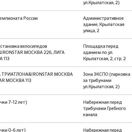
ул.Крылатская, 2)
емпионата России
Административное
здание, Крылатская
улица, 2
остановка велосипедов
Площадка перед
&IRONSTAR МОСКВА 226, ЛИГА
зданием по ул.
 113
Крылатская, 2, стр. 2
ЛИГА ТРИАТЛОНА&IRONSTAR МОСКВА
Зона ЭКСПО (парковка
AR МОСКВА 113
за трибунами
ул.Крылатская, 2)
ки 7-12 лет)
Набережная перед
трибунами Гребного
канала
чки 0-6 лет)
Набережная перед