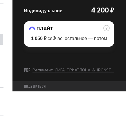
Индивидуальное
4 200 ₽
1 050 ₽
сейчас, остальное — потом
PDF
Регламент_ЛИГА_ТРИАТЛОНА_&_IRONSTAR_МОСКВА_5K_RUN_2026.pdf
Поделиться