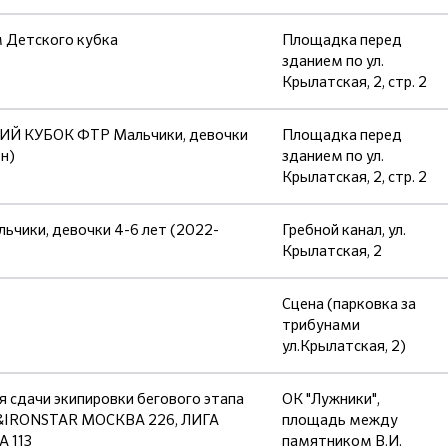
 Детского кубка
Площадка перед
зданием по ул.
Крылатская, 2, стр. 2
ИЙ КУБОК ФТР Мальчики, девочки
Площадка перед
он)
зданием по ул.
Крылатская, 2, стр. 2
чики, девочки 4-6 лет (2022-
Гребной канал, ул.
Крылатская, 2
Сцена (парковка за
трибунами
ул.Крылатская, 2)
 сдачи экипировки бегового этапа
ОК "Лужники",
&IRONSTAR МОСКВА 226, ЛИГА
площадь между
 113
памятником В.И.