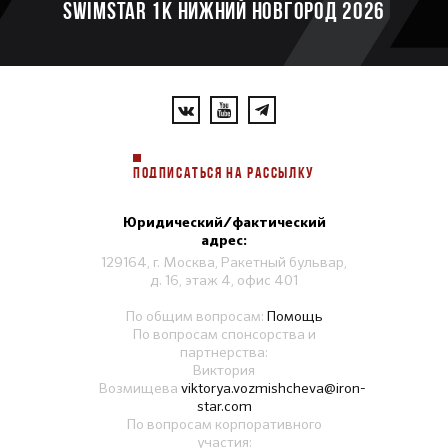
SWIMSTAR 1K НИЖНИЙ НОВГОРОД 2026
ПОДПИСАТЬСЯ НА РАССЫЛКУ
Юридический/фактический
адрес:
129164, г. Москва, Ракетный бульвар,
д. 16, этаж 4, офис 401
По общим вопросам:
Помощь
По вопросам спонсорства и
партнерства:
Виктория
Возмищева
viktorya.vozmishcheva@iron-
star.com
По вопросам корпоративного
участия: