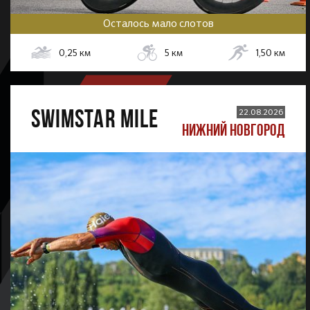
Осталось мало слотов
0,25
км
5
км
1,50
км
SWIMSTAR MILE
22.08.2026
НИЖНИЙ НОВГОРОД