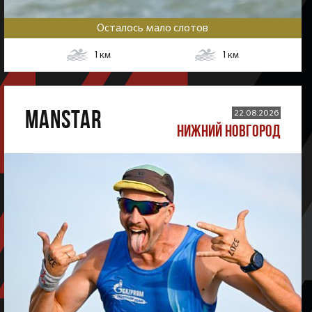
Осталось мало слотов
1
км
1
км
MANSTAR
22.08.2026
НИЖНИЙ НОВГОРОД