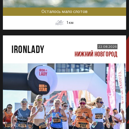
Осталось мало слотов
1
км
IRONLADY
22.08.2026
НИЖНИЙ НОВГОРОД