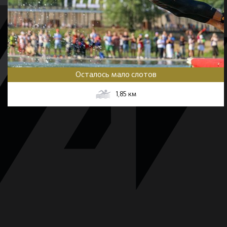
Осталось мало слотов
1,85
км