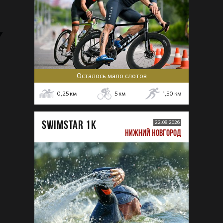
Осталось мало слотов
0,25
км
5
км
1,50
км
SWIMSTAR 1K
22.08.2026
НИЖНИЙ НОВГОРОД