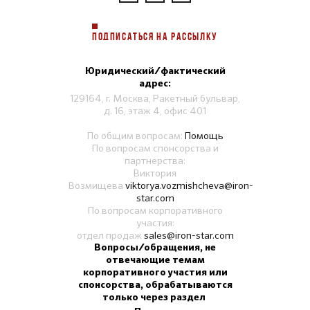
ПОДПИСАТЬСЯ НА РАССЫЛКУ
Юридический/фактический
адрес:
129164, г. Москва, Ракетный бульвар,
д. 16, этаж 4, офис 401
По общим вопросам:
Помощь
По вопросам спонсорства и
партнерства:
Виктория
Возмищева
viktorya.vozmishcheva@iron-
star.com
По вопросам корпоративного
участия:
отдел продаж
sales@iron-star.com
Вопросы/обращения, не
отвечающие темам
корпоративного участия или
спонсорства, обрабатываются
только через раздел