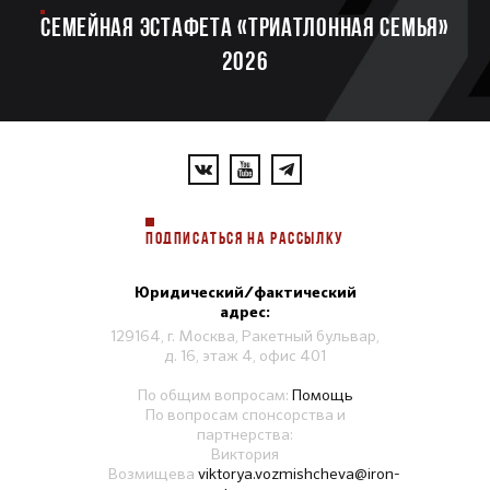
Семейная эстафета «Триатлонная семья»
2026
ПОДПИСАТЬСЯ НА РАССЫЛКУ
Юридический/фактический
адрес:
129164, г. Москва, Ракетный бульвар,
д. 16, этаж 4, офис 401
По общим вопросам:
Помощь
По вопросам спонсорства и
партнерства:
Виктория
Возмищева
viktorya.vozmishcheva@iron-