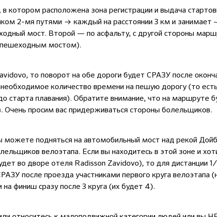
, в котором расположена зона регистрации и выдача стартов
ком 2-мя путями → каждый на расстоянии 3 км и занимает ~
одный мост. Второй — по асфальту, с другой стороны марш
 пешеходным мостом).
avidovo, то поворот на обе дороги будет СРАЗУ после оконч
 необходимое количество времени на пешую дорогу (то есть
о старта плавания). Обратите внимание, что на маршруте 
в. Очень просим вас придерживаться стороны болельщиков.
ы можете подняться на автомобильный мост над рекой Дойби
лельщиков велоэтапа. Если вы находитесь в этой зоне и хо
удет во дворе отеля Radisson Zavidovo), то для дистанции
РАЗУ после проезда участниками первого круга велоэтапа (н
на финиш сразу после 3 круга (их будет 4).
или относитесь к малоподвижной категории людей или вы НЕ