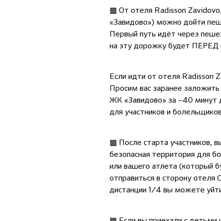
▩ От отеля Radisson Zavidovo
«Завидово») можно дойти пеш
Первый путь идёт через пешех
на эту дорожку будет ПЕРЕД
Если идти от отеля Radisson Z
Просим вас заранее заложить
ЖК «Завидово» за ~40 минут д
для участников и болельщико
▩ После старта участников, в
безопасная территория для бо
или вашего атлета (который б
отправиться в сторону отеля С
дистанции 1/4 вы можете уйти 
▩ Если вы приехали с детьми 