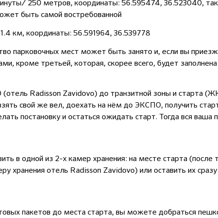
минуты/ 250 метров, координаты: 56.595474, 36.523040, так
ожет быть самой востребованной
1.4 км, координаты: 56.591964, 36.539778
во парковочных мест может быть занято и, если вы приезж
ми, кроме третьей, которая, скорее всего, будет заполнена
(отель Radisson Zavidovo) до транзитной зоны и старта (Ж
ять свой же вел, доехать на нём до ЭКСПО, получить старт
елать постановку и остаться ожидать старт. Тогда вся ваша 
ть в одной из 2-х камер хранения: на месте старта (после т
у хранения отель Radisson Zavidovo) или оставить их сразу
товых пакетов до места старта, вы можете добраться пешко