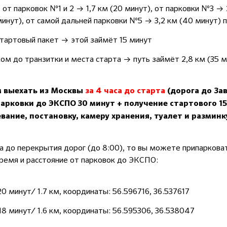
т парковок №1 и 2 → 1,7 км (20 минут), от парковки №3 → 
минут), от самой дальней парковки №5 → 3,2 км (40 минут)
стартовый пакет → этой займёт 15 минут
ом до транзитки и места старта → путь займёт 2,8 км (35 
м выехать из Москвы
за 4 часа до старта
(дорога до Зав
парковки до ЭКСПО 30 минут + получение стартового 15
евание, постановку, камеру хранения, туалет и разминку
та до перекрытия дорог (до 8:00), то вы можете припаркова
ремя и расстояние от парковок до ЭКСПО:
0 минут/ 1.7 км, координаты: 56.596716, 36.537617
18 минут/ 1.6 км, координаты: 56.595306, 36.538047