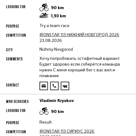
90
km
1,93
km
Try a team race
IRONSTAR 113 НИЖНИЙ НОВГОРОД 2026
23.08.2026
Nizhniy Novgorod
Хочу попробовать эстафетный вариант.
Будет здорово если соберётся команда
нужен С меня хороший бег с вас вел и
плавание
Vladimir Kryukov
90
km
Result
IRONSTAR 113 СИРИУС 2026