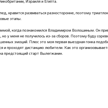
ликобритании, Израиля и Египта.
ед, нравится развиваться разносторонне, поэтому триатлон 
новые этапы.
зимой, когда познакомился Владимиром Волошиным. Он приг
, но у меня не получилось из-за сборов. Поэтому буду сорев
ышенных эмоций. Плюс это моя первая выездная гонка подоб
тся и проходят дистанцию любители. Как это организовывает
на предстоящий старт Вылегжанин.