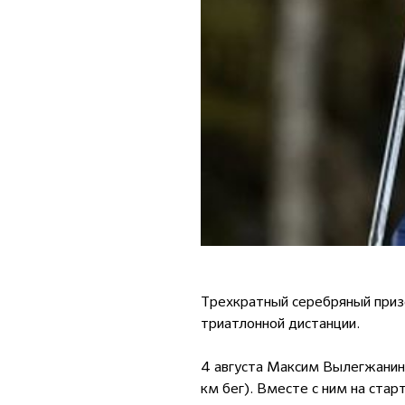
Трехкратный серебряный приз
триатлонной дистанции.
4 августа Максим Вылегжанин в
км бег). Вместе с ним на стар