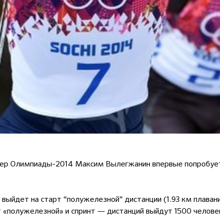
ер Олимпиады-2014 Максим Вылегжанин впервые попробует 
ыйдет на старт “полужелезной” дистанции (1.93 км плавание
т «полужелезной» и спринт — дистанций выйдут 1500 человек