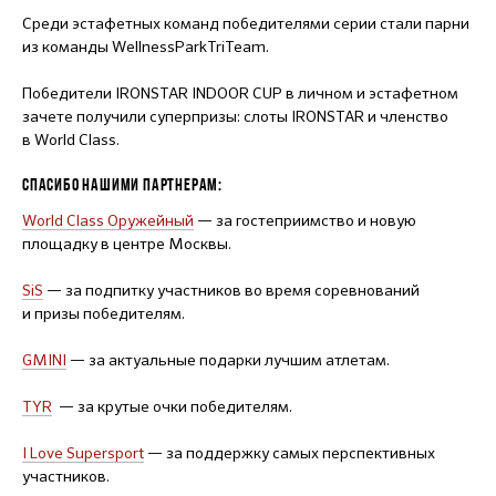
Среди эстафетных команд победителями серии стали парни
из команды WellnessParkTriTeam.
Победители IRONSTAR INDOOR CUP в личном и эстафетном
зачете получили суперпризы: слоты IRONSTAR и членство
в World Class.
СПАСИБО НАШИМИ ПАРТНЕРАМ:
World Class Оружейный
— за гостеприимство и новую
площадку в центре Москвы.
SiS
— за подпитку участников во время соревнований
и призы победителям.
GMINI
— за актуальные подарки лучшим атлетам.
TYR
— за крутые очки победителям.
I Love Supersport
— за поддержку самых перспективных
участников.