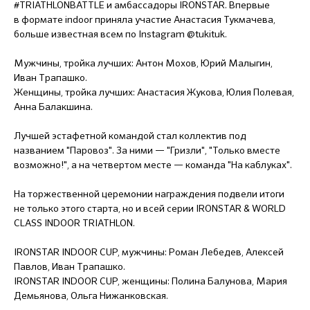
#TRIATHLONBATTLE и амбассадоры IRONSTAR. Впервые
в формате indoor приняла участие Анастасия Тукмачева,
больше известная всем по Instagram @tukituk.
Мужчины, тройка лучших: Антон Мохов, Юрий Малыгин,
Иван Трапашко.
Женщины, тройка лучших: Анастасия Жукова, Юлия Полевая,
Анна Балакшина.
Лучшей эстафетной командой стал коллектив под
названием "Паровоз". За ними — "Гризли", "Только вместе
возможно!", а на четвертом месте — команда "На каблуках".
На торжественной церемонии награждения подвели итоги
не только этого старта, но и всей серии IRONSTAR & WORLD
CLASS INDOOR TRIATHLON.
IRONSTAR INDOOR CUP, мужчины: Роман Лебедев, Алексей
Павлов, Иван Трапашко.
IRONSTAR INDOOR CUP, женщины: Полина Балунова, Мария
Демьянова, Ольга Нижанковская.