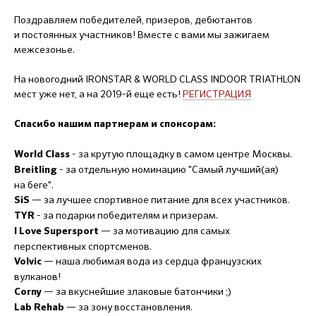
Поздравляем победителей, призеров, дебютантов
и постоянных участников! Вместе с вами мы зажигаем
межсезонье.
На новогодний IRONSTAR & WORLD CLASS INDOOR TRIATHLON
мест уже нет, а на 2019-й еще есть!
РЕГИСТРАЦИЯ
Спасибо нашим партнерам и спонсорам:
- за крутую площадку в самом центре Москвы.
World Class
- за отдельную номинацию "Самый лучший(ая)
Breitling
на беге".
— за лучшее спортивное питание для всех участников.
SiS
- за подарки победителям и призерам.
TYR
— за мотивацию для самых
I Love Supersport
перспективных спортсменов.
— наша любимая вода из сердца французских
Volvic
вулканов!
— за вкуснейшие злаковые батончики ;)
Corny
— за зону восстановления.
Lab Rehab