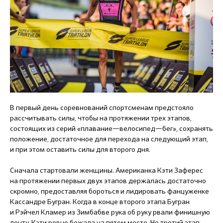
В первый день соревнований спортсменам предстояло
рассчитывать силы, чтобы на протяжении трех этапов,
состоящих из серий «плавание—велосипед—бег», сохранять
положение, достаточное для перехода на следующий этап,
и при этом оставить силы для второго дня.
Сначала стартовали женщины. Американка Кэти Заферес
на протяжении первых двух этапов держалась достаточно
скромно, предоставляя бороться и лидировать фанцуженке
Кассандре Бугран. Когда в конце второго этапа Бугран
и Рэйчел Кламер из Зимбабве рука об руку рвали финишную
ленту, Кэти ровно бежала на пятом месте. Но третий этап