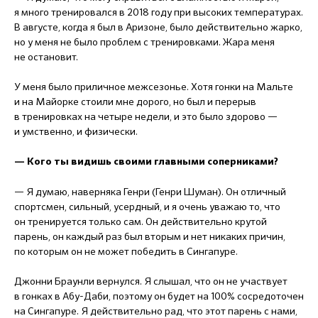
я много тренировался в 2018 году при высоких температурах.
В августе, когда я был в Аризоне, было действительно жарко,
но у меня не было проблем с тренировками. Жара меня
не остановит.
У меня было приличное межсезонье. Хотя гонки на Мальте
и на Майорке стоили мне дорого, но был и перерыв
в тренировках на четыре недели, и это было здорово —
и умственно, и физически.
— Кого ты видишь своими главными соперниками?
— Я думаю, наверняка Генри (Генри Шуман). Он отличный
спортсмен, сильный, усердный, и я очень уважаю то, что
он тренируется только сам. Он действительно крутой
парень, он каждый раз был вторым и нет никаких причин,
по которым он не может победить в Сингапуре.
Джонни Браунли вернулся. Я слышал, что он не участвует
в гонках в Абу-Даби, поэтому он будет на 100% сосредоточен
на Сингапуре. Я действительно рад, что этот парень с нами,