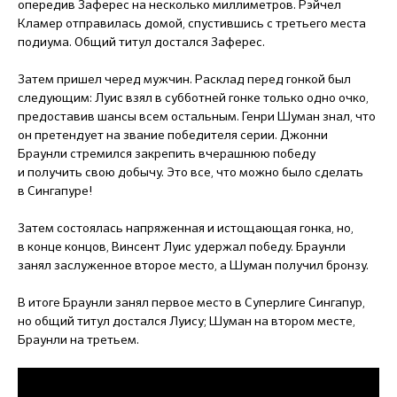
опередив Заферес на несколько миллиметров. Рэйчел
Кламер отправилась домой, спустившись с третьего места
подиума. Общий титул достался Заферес.
Затем пришел черед мужчин. Расклад перед гонкой был
следующим: Луис взял в субботней гонке только одно очко,
предоставив шансы всем остальным. Генри Шуман знал, что
он претендует на звание победителя серии. Джонни
Браунли стремился закрепить вчерашнюю победу
и получить свою добычу. Это все, что можно было сделать
в Сингапуре!
Затем состоялась напряженная и истощающая гонка, но,
в конце концов, Винсент Луис удержал победу. Браунли
занял заслуженное второе место, а Шуман получил бронзу.
В итоге Браунли занял первое место в Суперлиге Сингапур,
но общий титул достался Луису; Шуман на втором месте,
Браунли на третьем.