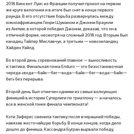
2018 Винсент Луис из Франции получил прокол на первом
же круге велогонки и в итоге был снят в конце первого
раунда. В его отсутствие борьба развернулась между
южноафриканцем Генри Шуманом и Джонни Браунли
из Англии, в которой победил Джонни, доказав, что он в
отличной форме, несмотря на сложный 2018 год. Вторым был
канадец Тайлер Миславчук, а третьим — новозеландец
Хайден Уайлд.
Во второй день соревнований главное — выносливость
и тактика. Финальная гонка Enduro — это безостановочная
череда «вода—байк—бег—вода—байк—бег—вода—байк—
бег» без перерыва.
Второй день был отмечен одними из самых волнующих
финишей в истории Суперлиги по триатлону — а началось
все в женской гонке финала чемпионата!
Кэти Заферес сменила тактику после вчерашней победы,
навязав жесточайшую борьбу. В конце концов, когда дело
дошло до финиша, Кассандра Бугран вырвала победу,