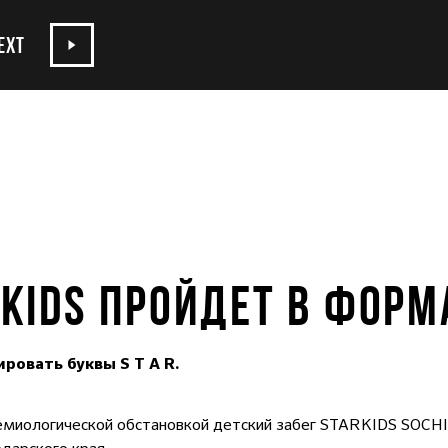
EXT
RKIDS ПРОЙДЕТ В ФОРМ
ровать буквы S T A R.
демиологической обстановкой детский забег STARKIDS SOCH