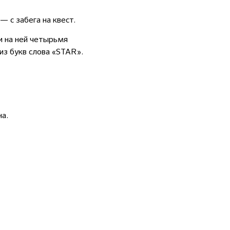
 с забега на квест.
и на ней четырьмя
из букв слова «STAR».
на.