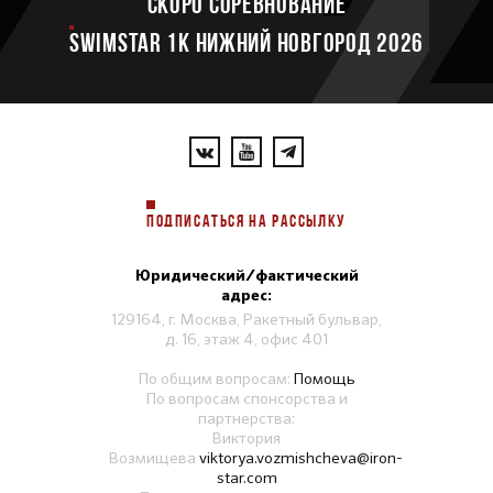
Скоро соревнование
SWIMSTAR 1K НИЖНИЙ НОВГОРОД 2026
ПОДПИСАТЬСЯ НА РАССЫЛКУ
Юридический/фактический
адрес:
129164, г. Москва, Ракетный бульвар,
д. 16, этаж 4, офис 401
По общим вопросам:
Помощь
По вопросам спонсорства и
партнерства:
Виктория
Возмищева
viktorya.vozmishcheva@iron-
star.com