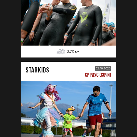
3,70
км
STARKIDS
02.10.2026
СИРИУС (СОЧИ)