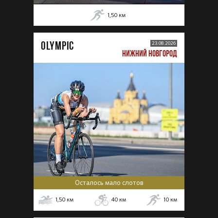
1,50
км
OLYMPIC
23.08.2026
НИЖНИЙ НОВГОРОД
Осталось мало слотов
1,50
км
40
км
10
км