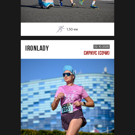
1,50
км
IRONLADY
02.10.2026
СИРИУС (СОЧИ)