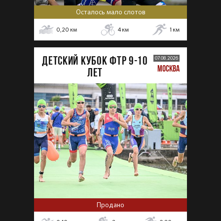
Осталось мало слотов
0,20
км
4
км
1
км
ДЕТСКИЙ КУБОК ФТР 9-10
07.08.2026
МОСКВА
лет
Продано