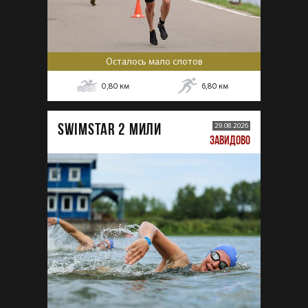
Осталось мало слотов
0,80
км
6,80
км
SWIMSTAR 2 МИЛИ
29.08.2026
ЗАВИДОВО