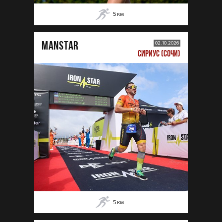
5
км
MANSTAR
02.10.2026
СИРИУС (СОЧИ)
5
км