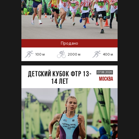
Продано
100
м
2000
м
400
м
ДЕТСКИЙ КУБОК ФТР 13-
07.08.2026
МОСКВА
14 лет