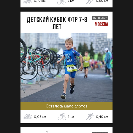
0,10
км
2
км
0,80
км
ДЕТСКИЙ КУБОК ФТР 7-8
07.08.2026
МОСКВА
лет
Осталось мало слотов
0,05
км
1
км
0,40
км