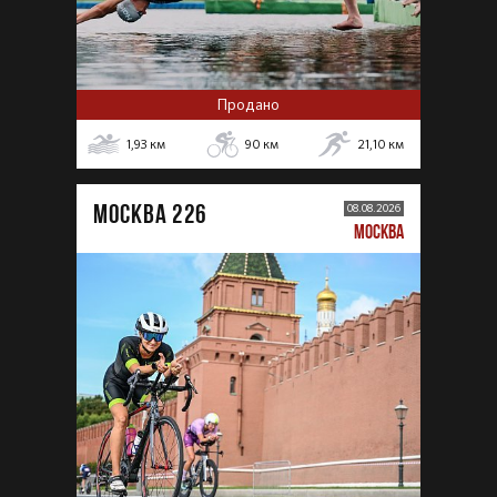
Продано
1,93
км
90
км
21,10
км
МОСКВА 226
08.08.2026
МОСКВА