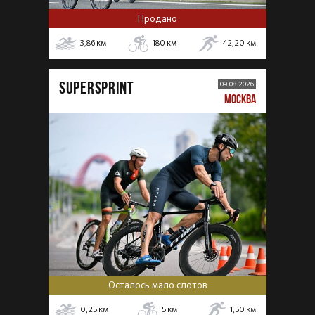
Продано
3,86
км
180
км
42,20
км
SUPERSPRINT
09.08.2026
МОСКВА
Осталось мало слотов
0,25
км
5
км
1,50
км