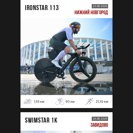
IRONSTAR 113
23.08.2026
НИЖНИЙ НОВГОРОД
1,93
км
90
км
21,10
км
SWIMSTAR 1K
29.08.2026
ЗАВИДОВО