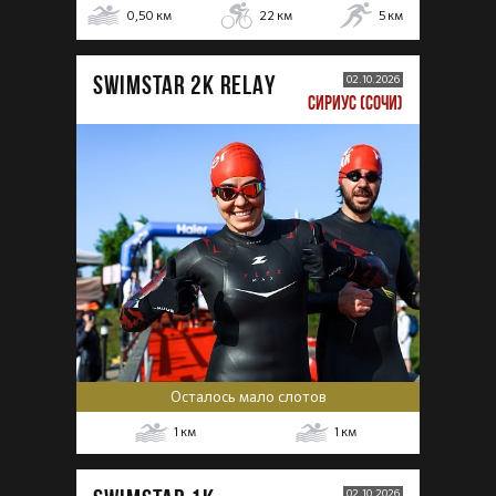
0,50
км
22
км
5
км
SWIMSTAR 2K RELAY
02.10.2026
СИРИУС (СОЧИ)
Осталось мало слотов
1
км
1
км
02.10.2026