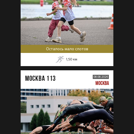
Осталось мало слотов
1,50
км
МОСКВА 113
08.08.2026
МОСКВА