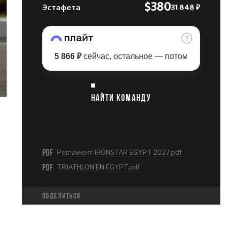
Эстафета
$380
31 848 ₽
5 866 ₽
сейчас, остальное — потом
НАЙТИ КОМАНДУ
PDF
Регламент IRONSTAR EGYPT 2027.pdf
PDF
TRIATHLON EN EGYPT.pdf
Поделиться