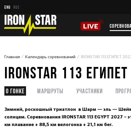
ENG
RUS
СОРЕВНОВ
Главная
Календарь соревнований
IRONSTAR 113 ЕГИПЕТ 202
IRONSTAR 113 ЕГИПЕТ
О гонке
Маршруты
Участники
Прогр
Зимний, роскошный триатлон в Шарм — эль — Шейхе
солнцем. Соревнования IRONSTAR 113 EGYPT 2027 – э
км плавание + 88,5 км велогонка + 21,1 км бег.