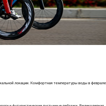
икальной локации. Комфортная температуры воды в феврале
роги и футуристические пустынные пейзажи. Великолепная