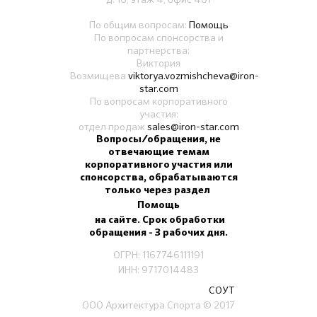
По общим вопросам:
Помощь
По вопросам спонсорства и
партнерства:
Виктория
Возмищева
viktorya.vozmishcheva@iron-
star.com
По вопросам корпоративного
участия:
отдел продаж
sales@iron-star.com
Вопросы/обращения, не
отвечающие темам
корпоративного участия или
спонсорства, обрабатываются
только через раздел
Помощь
на сайте. Срок обработки
обращения - 3 рабочих дня.
ОГРН: 1167746111191
ИНН: 9717014483
СОУТ
ООО Архитектура Спорта
© 2017