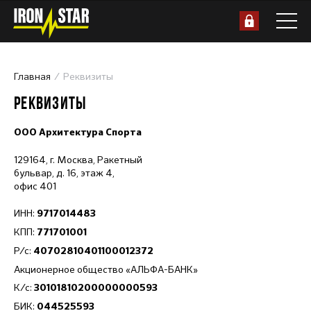
Главная
Реквизиты
РЕКВИЗИТЫ
ООО Архитектура Спорта
129164, г. Москва, Ракетный
бульвар, д. 16, этаж 4,
офис 401
ИНН:
9717014483
КПП:
771701001
Р/с:
40702810401100012372
Акционерное общество «АЛЬФА-БАНК»
К/с:
30101810200000000593
БИК:
044525593