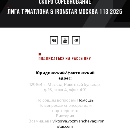
Скоро соревнование
ЛИГА ТРИАТЛОНА & IRONSTAR МОСКВА 113 2026
ПОДПИСАТЬСЯ НА РАССЫЛКУ
Юридический/фактический
адрес:
129164, г. Москва, Ракетный бульвар,
д. 16, этаж 4, офис 401
По общим вопросам:
Помощь
По вопросам спонсорства и
партнерства:
Виктория
Возмищева
viktorya.vozmishcheva@iron-
star.com