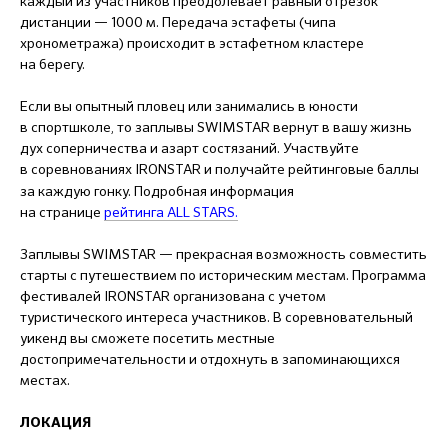
каждый из участников преодолевает равный отрезок
дистанции — 1000 м. Передача эстафеты (чипа
хронометража) происходит в эстафетном кластере
на берегу.
Если вы опытный пловец или занимались в юности
в спортшколе, то заплывы SWIMSTAR вернут в вашу жизнь
дух соперничества и азарт состязаний. Участвуйте
в соревнованиях
IRONSTAR
и получайте рейтинговые баллы
за каждую гонку. Подробная информация
на странице
рейтинга ALL STARS.
Заплывы SWIMSTAR — прекрасная возможность совместить
старты с путешествием по историческим местам. Программа
фестивалей IRONSTAR организована с учетом
туристического интереса участников. В соревновательный
уикенд вы сможете посетить местные
достопримечательности и отдохнуть в запоминающихся
местах.
ЛОКАЦИЯ