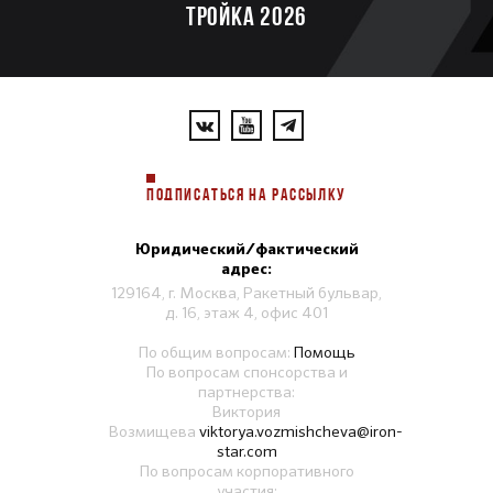
ТРОЙКА 2026
ПОДПИСАТЬСЯ НА РАССЫЛКУ
Юридический/фактический
адрес:
129164, г. Москва, Ракетный бульвар,
д. 16, этаж 4, офис 401
По общим вопросам:
Помощь
По вопросам спонсорства и
партнерства:
Виктория
Возмищева
viktorya.vozmishcheva@iron-
star.com
По вопросам корпоративного
участия: