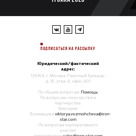
ПОДПИСАТЬСЯ НА РАССЫЛКУ
Юридический/фактический
адрес:
129164, г. Москва, Ракетный бульвар,
д. 16, этаж 4, офис 401
По общим вопросам:
Помощь
По вопросам спонсорства и
партнерства:
Виктория
Возмищева
viktorya.vozmishcheva@iron-
star.com
По вопросам корпоративного
участия:
отдел продаж
sales@iron-star.com