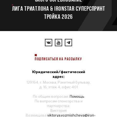
ЛИГА ТРИАТЛОНА & IRONSTAR СУПЕРСПРИНТ
ТРОЙКА 2026
ПОДПИСАТЬСЯ НА РАССЫЛКУ
Юридический/фактический
адрес:
129164, г. Москва, Ракетный бульвар,
д. 16, этаж 4, офис 401
По общим вопросам:
Помощь
По вопросам спонсорства и
партнерства:
Виктория
Возмищева
viktorya.vozmishcheva@iron-