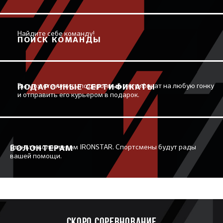
Найдите себе команду!
ПОИСК КОМАНДЫ
Вы можете купить подарочный сертификат на любую гонку
ПОДАРОЧНЫЕ СЕРТИФИКАТЫ
и отправить его курьером в подарок.
Станьте волонтером IRONSTAR. Спортсмены будут рады
ВОЛОНТЕРАМ
вашей помощи.
Скоро соревнование