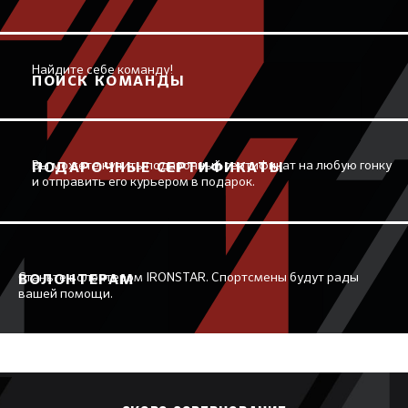
Найдите себе команду!
ПОИСК КОМАНДЫ
Вы можете купить подарочный сертификат на любую гонку
ПОДАРОЧНЫЕ СЕРТИФИКАТЫ
и отправить его курьером в подарок.
Станьте волонтером IRONSTAR. Спортсмены будут рады
ВОЛОНТЕРАМ
вашей помощи.