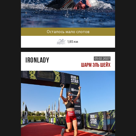
Осталось мало слотов
1,85
км
IRONLADY
05.02.2027
ШАРМ ЭЛЬ ШЕЙХ