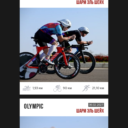
ШАРМ ЭЛЬ ШЕЙХ
1,93
км
90
км
21,10
км
OLYMPIC
06.02.2027
ШАРМ ЭЛЬ ШЕЙХ