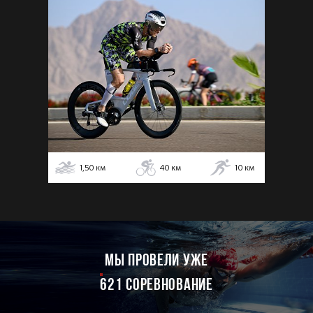
1,50
км
40
км
10
км
мы провели уже
621 соревнование