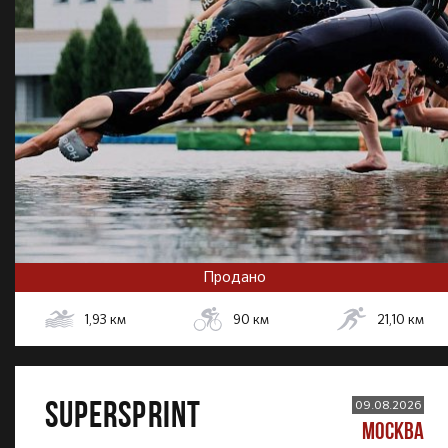
Продано
1,93
км
90
км
21,10
км
SUPERSPRINT
09.08.2026
МОСКВА