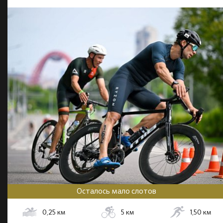
Осталось мало слотов
0,25
км
5
км
1,50
км