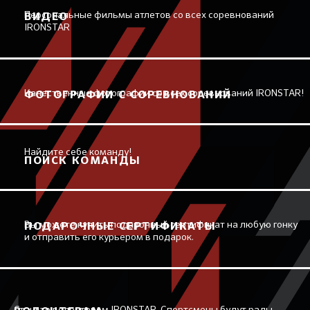
Персональные фильмы атлетов со всех соревнований
ВИДЕО
IRONSTAR
Качественные фотографии со всех соревнований IRONSTAR!
ФОТОГРАФИИ С СОРЕВНОВАНИЙ
Найдите себе команду!
ПОИСК КОМАНДЫ
Вы можете купить подарочный сертификат на любую гонку
ПОДАРОЧНЫЕ СЕРТИФИКАТЫ
и отправить его курьером в подарок.
Станьте волонтером IRONSTAR. Спортсмены будут рады