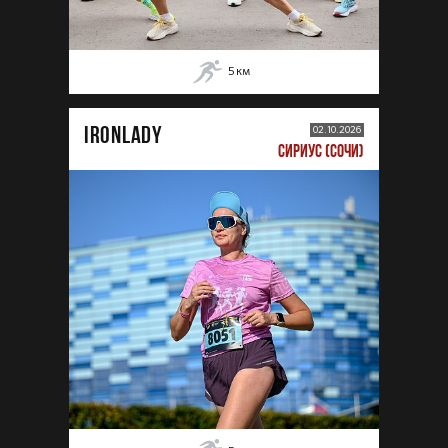
5
км
IRONLADY
02.10.2026
СИРИУС (СОЧИ)