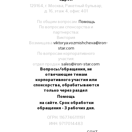
129164, г. Москва, Ракетный бульвар,
д. 16, этаж 4, офис 401
По общим вопросам:
Помощь
По вопросам спонсорства и
партнерства:
Виктория
Возмищева
viktorya.vozmishcheva@iron-
star.com
По вопросам корпоративного
участия:
отдел продаж
sales@iron-star.com
Вопросы/обращения, не
отвечающие темам
корпоративного участия или
спонсорства, обрабатываются
только через раздел
Помощь
на сайте. Срок обработки
обращения - 3 рабочих дня.
ОГРН: 1167746111191
ИНН: 9717014483
СОУТ