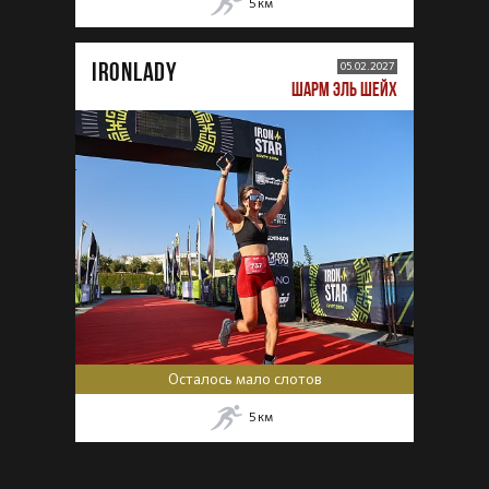
5
км
IRONLADY
05.02.2027
ШАРМ ЭЛЬ ШЕЙХ
Осталось мало слотов
5
км