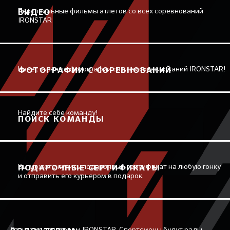
Персональные фильмы атлетов со всех соревнований
ВИДЕО
IRONSTAR
Качественные фотографии со всех соревнований IRONSTAR!
ФОТОГРАФИИ С СОРЕВНОВАНИЙ
Найдите себе команду!
ПОИСК КОМАНДЫ
Вы можете купить подарочный сертификат на любую гонку
ПОДАРОЧНЫЕ СЕРТИФИКАТЫ
и отправить его курьером в подарок.
Станьте волонтером IRONSTAR. Спортсмены будут рады