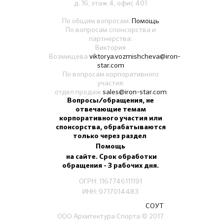
д. 16, этаж 4, офис 401
По общим вопросам:
Помощь
По вопросам спонсорства и
партнерства:
Виктория
Возмищева
viktorya.vozmishcheva@iron-
star.com
По вопросам корпоративного
участия:
отдел продаж
sales@iron-star.com
Вопросы/обращения, не
отвечающие темам
корпоративного участия или
спонсорства, обрабатываются
только через раздел
Помощь
на сайте. Срок обработки
обращения - 3 рабочих дня.
ОГРН: 1167746111191
ИНН: 9717014483
СОУТ
ООО Архитектура Спорта
© 2017