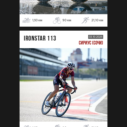
1,93
км
90
км
21,10
км
IRONSTAR 113
03.10.2026
СИРИУС (СОЧИ)