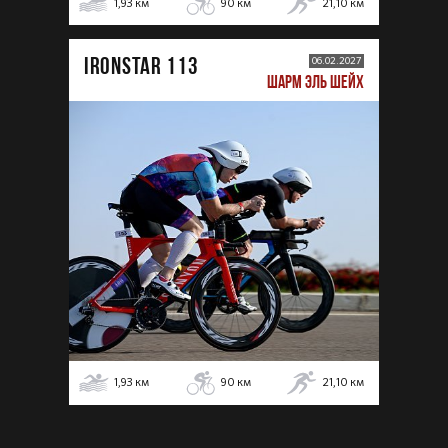
1,93
км
90
км
21,10
км
IRONSTAR 113
06.02.2027
ШАРМ ЭЛЬ ШЕЙХ
1,93
км
90
км
21,10
км