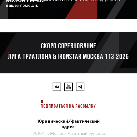
ВОЛОНТЕРАМ
вашей помощи.
Скоро соревнование
ЛИГА ТРИАТЛОНА & IRONSTAR МОСКВА 113 2026
ПОДПИСАТЬСЯ НА РАССЫЛКУ
Юридический/фактический
адрес:
129164, г. Москва, Ракетный бульвар,