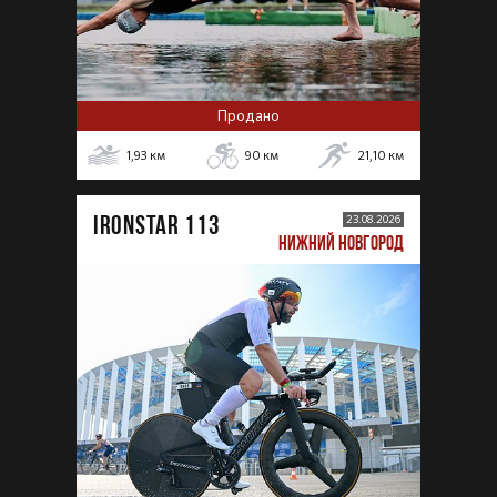
Продано
1,93
км
90
км
21,10
км
IRONSTAR 113
23.08.2026
НИЖНИЙ НОВГОРОД