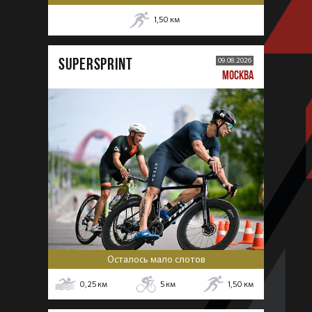
1,50
км
SUPERSPRINT
09.08.2026
МОСКВА
Осталось мало слотов
0,25
км
5
км
1,50
км