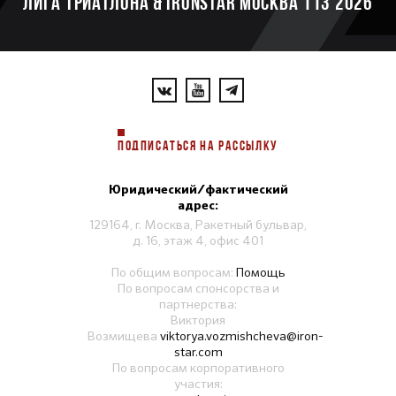
ЛИГА ТРИАТЛОНА & IRONSTAR МОСКВА 113 2026
ПОДПИСАТЬСЯ НА РАССЫЛКУ
Юридический/фактический
адрес:
129164, г. Москва, Ракетный бульвар,
д. 16, этаж 4, офис 401
По общим вопросам:
Помощь
По вопросам спонсорства и
партнерства:
Виктория
Возмищева
viktorya.vozmishcheva@iron-
star.com
По вопросам корпоративного
участия: