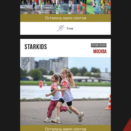
Осталось мало слотов
5
км
STARKIDS
07.08.2026
МОСКВА
Осталось мало слотов