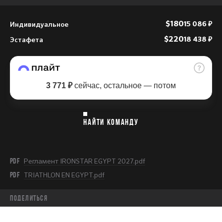
Индивидуальное
$180
15 086 ₽
Эстафета
$220
18 438 ₽
3 771 ₽
сейчас, остальное — потом
НАЙТИ КОМАНДУ
PDF
Регламент IRONSTAR EGYPT 2027.pdf
PDF
TRIATHLON EN EGYPT.pdf
Поделиться