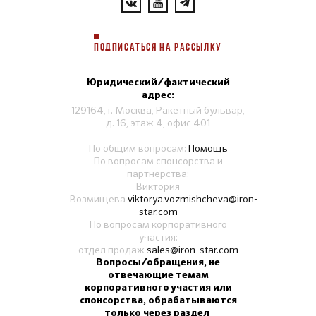
ПОДПИСАТЬСЯ НА РАССЫЛКУ
Юридический/фактический
адрес:
129164, г. Москва, Ракетный бульвар,
д. 16, этаж 4, офис 401
По общим вопросам:
Помощь
По вопросам спонсорства и
партнерства:
Виктория
Возмищева
viktorya.vozmishcheva@iron-
star.com
По вопросам корпоративного
участия:
отдел продаж
sales@iron-star.com
Вопросы/обращения, не
отвечающие темам
корпоративного участия или
спонсорства, обрабатываются
только через раздел