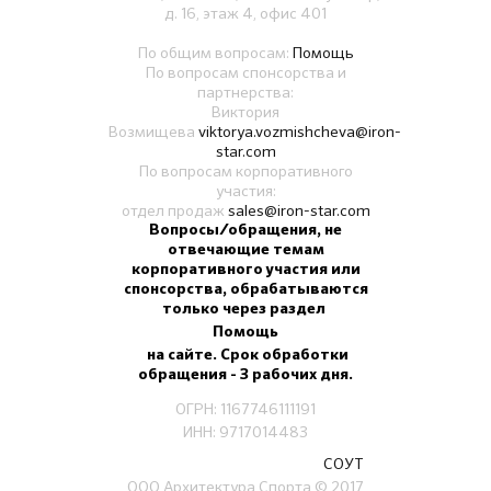
д. 16, этаж 4, офис 401
По общим вопросам:
Помощь
По вопросам спонсорства и
партнерства:
Виктория
Возмищева
viktorya.vozmishcheva@iron-
star.com
По вопросам корпоративного
участия:
отдел продаж
sales@iron-star.com
Вопросы/обращения, не
отвечающие темам
корпоративного участия или
спонсорства, обрабатываются
только через раздел
Помощь
на сайте. Срок обработки
обращения - 3 рабочих дня.
ОГРН: 1167746111191
ИНН: 9717014483
СОУТ
ООО Архитектура Спорта
© 2017