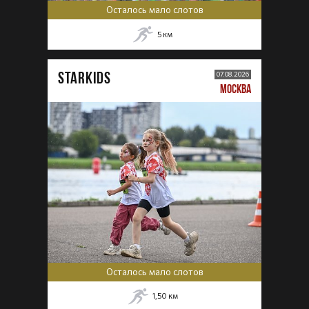
Осталось мало слотов
5
км
STARKIDS
07.08.2026
МОСКВА
Осталось мало слотов
1,50
км