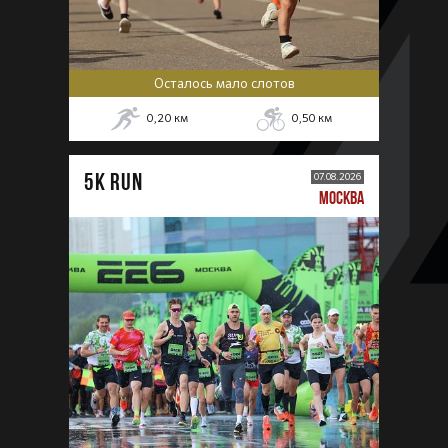
Осталось мало слотов
0,20
км
0,50
км
5К RUN
07.08.2026
МОСКВА