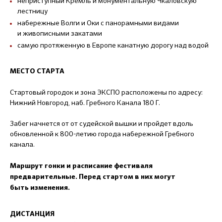
неприступный Кремль и монументальную Чкаловскую
лестницу
набережные Волги и Оки с панорамными видами
и живописными закатами
самую протяженную в Европе канатную дорогу над водой
МЕСТО СТАРТА
Стартовый городок и зона ЭКСПО расположены по адресу:
Нижний Новгород, наб. Гребного Канала 180 Г.
Забег начнется от от судейской вышки и пройдет вдоль
обновленной к 800-летию города набережной Гребного
канала.
Маршрут гонки
и расписание фестиваля
предварительные. П
еред стартом в них
могут
быть изменения.
ДИСТАНЦИЯ