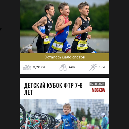
Осталось мало слотов
0,20
км
4
км
1
км
ДЕТСКИЙ КУБОК ФТР 7-8
07.08.2026
МОСКВА
лет