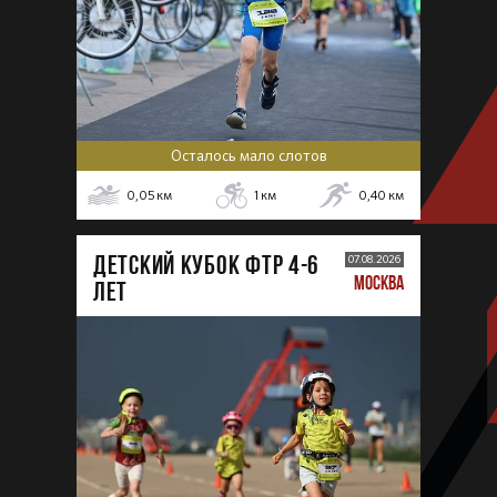
Осталось мало слотов
0,05
км
1
км
0,40
км
ДЕТСКИЙ КУБОК ФТР 4-6
07.08.2026
МОСКВА
лет