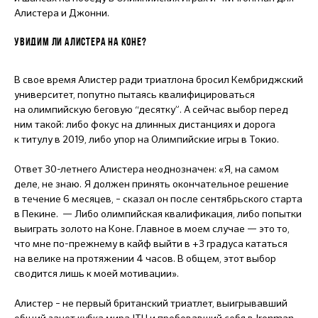
Алистера и Джонни.
УВИДИМ ЛИ АЛИСТЕРА НА КОНЕ?
В свое время Алистер ради триатлона бросил Кембриджский
университет, попутно пытаясь квалифицироваться
на олимпийскую беговую “десятку”. А сейчас выбор перед
ним такой: либо фокус на длинных дистанциях и дорога
к титулу в 2019, либо упор на Олимпийские игры в Токио.
Ответ 30-летнего Алистера неоднозначен: «Я, на самом
деле, не знаю. Я должен принять окончательное решение
в течение 6 месяцев, – сказал он после сентябрьского старта
в Пекине. — Либо олимпийская квалификация, либо попытки
выиграть золото на Коне. Главное в моем случае — это то,
что мне по-прежнему в кайф выйти в +3 градуса кататься
на велике на протяжении 4 часов. В общем, этот выбор
сводится лишь к моей мотивации».
Алистер – не первый британский триатлет, выигрывавший
общий зачет кубка мира ITU и пробовавший себя в Ironman.