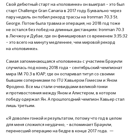
Свой дебютный старт на «половинке» он выиграл – это был
старт Challenge Gran Canaria в 2017 году. Буквально через
пару недель он побил рекорд трассы на Ironman 70.3 St.
George. Потом была травма и операция, но 2018 год тоже
не остался без побед на длинных дистанциях: Ironman 70.3
в Лючжоу и Дубае, где он финишировал со временем 3:35:32
– это всего на минуту медленнее, чем мировой рекорд
на «половинке».
Самая запоминающаяся «половинка» с участием Браунли
случилась под конец 2018 года – сентябрьский чемпионат
мира IM 70.3 в ЮАР, где он оспаривал титул со своими
бывшим соперниками по ITU Хавьером Гомесом и Яном
Фродено. Все мы стали очевидцами великой гонки
и противостояния между Яном и Алистером, в котором
победу одержал Ян. А прошлогодний чемпион Хавьер стал
лишь третьим.
«Я доволен гонкой и результатом, потому что год в целом
для меня сложился неудачно, – вспоминает Браунли,
перенесший операцию на бедре в конце 2017 года. —