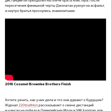
дистанции он преодолел на плече брата Алистера. После
пересечения финишной черты Джонатан рухнул на асфальт,
а наутро братья проснулись знаменитыми.
2016 Cozumel Brownlee Brothers Finish
Хотите узнать, как у них дела и что они думают о будущем?
Журнал
220triathlon
рассказывает о смене дистанций
и шансах на победу в Олимпийских Играх и ЧМ Ironman для