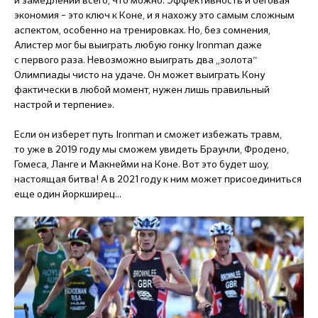
экономия – это ключ к Коне, и я нахожу это самым сложным
аспектом, особенно на тренировках. Но, без сомнения,
Алистер мог бы выиграть любую гонку Ironman даже
с первого раза. Невозможно выиграть два „золота“
Олимпиады чисто на удаче. Он может выиграть Кону
фактически в любой момент, нужен лишь правильный
настрой и терпение».
Если он изберет путь Ironman и сможет избежать травм,
то уже в 2019 году мы сможем увидеть Браунли, Фродено,
Гомеса, Ланге и Макнейми на Коне. Вот это будет шоу,
настоящая битва! А в 2021 году к ним может присоединиться
еще один йоркширец...