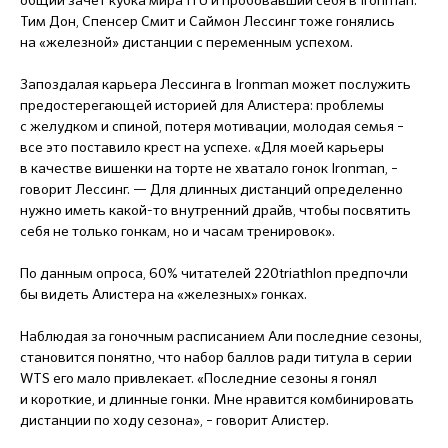
Тим Дон, Спенсер Смит и Саймон Лессинг тоже гонялись
на «железной» дистанции с переменным успехом.
Запоздалая карьера Лессинга в Ironman может послужить
предостерегающей историей для Алистера: проблемы
с желудком и спиной, потеря мотивации, молодая семья –
все это поставило крест на успехе. «Для моей карьеры
в качестве вишенки на торте не хватало гонок Ironman, –
говорит Лессинг. — Для длинных дистанций определенно
нужно иметь какой-то внутренний драйв, чтобы посвятить
себя не только гонкам, но и часам тренировок».
По данным опроса, 60% читателей 220triathlon предпочли
бы видеть Алистера на «железных» гонках.
Наблюдая за гоночным расписанием Али последние сезоны,
становится понятно, что набор баллов ради титула в серии
WTS его мало привлекает. «Последние сезоны я гонял
и короткие, и длинные гонки. Мне нравится комбинировать
дистанции по ходу сезона», – говорит Алистер.