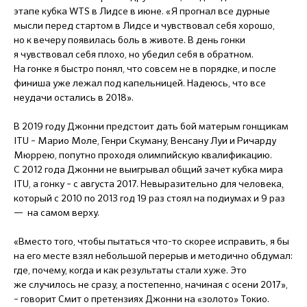
этапе кубка WTS в Лидсе в июне. «Я прогнал все дурные
мысли перед стартом в Лидсе и чувствовал себя хорошо,
но к вечеру появилась боль в животе. В день гонки
я чувствовал себя плохо, но убедил себя в обратном.
На гонке я быстро понял, что совсем не в порядке, и после
финиша уже лежал под капельницей. Надеюсь, что все
неудачи остались в 2018».
В 2019 году Джонни предстоит дать бой матерым гонщикам
ITU – Марио Моле, Генри Скуману, Венсану Луи и Ричарду
Мюррею, попутно проходя олимпийскую квалификацию.
С 2012 года Джонни не выигрывал общий зачет кубка мира
ITU, а гонку – с августа 2017. Невыразительно для человека,
который с 2010 по 2013 год 19 раз стоял на подиумах и 9 раз
— на самом верху.
«Вместо того, чтобы пытаться что-то скорее исправить, я бы
на его месте взял небольшой перерыв и методично обдумал:
где, почему, когда и как результаты стали хуже. Это
же случилось не сразу, а постепенно, начиная с осени 2017»,
– говорит Смит о претензиях Джонни на «золото» Токио.