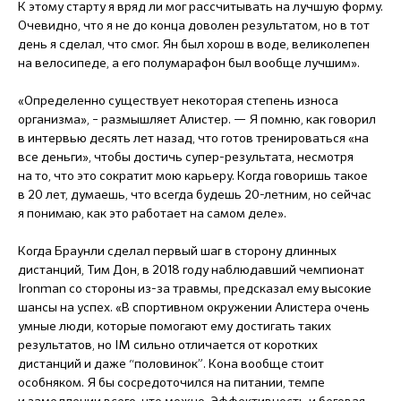
К этому старту я вряд ли мог рассчитывать на лучшую форму.
Очевидно, что я не до конца доволен результатом, но в тот
день я сделал, что смог. Ян был хорош в воде, великолепен
на велосипеде, а его полумарафон был вообще лучшим».
«Определенно существует некоторая степень износа
организма», – размышляет Алистер. — Я помню, как говорил
в интервью десять лет назад, что готов тренироваться «на
все деньги», чтобы достичь супер-результата, несмотря
на то, что это сократит мою карьеру. Когда говоришь такое
в 20 лет, думаешь, что всегда будешь 20-летним, но сейчас
я понимаю, как это работает на самом деле».
Когда Браунли сделал первый шаг в сторону длинных
дистанций, Тим Дон, в 2018 году наблюдавший чемпионат
Ironman со стороны из-за травмы, предсказал ему высокие
шансы на успех. «В спортивном окружении Алистера очень
умные люди, которые помогают ему достигать таких
результатов, но IM сильно отличается от коротких
дистанций и даже “половинок”. Кона вообще стоит
особняком. Я бы сосредоточился на питании, темпе
и замедлении всего, что можно. Эффективность и беговая