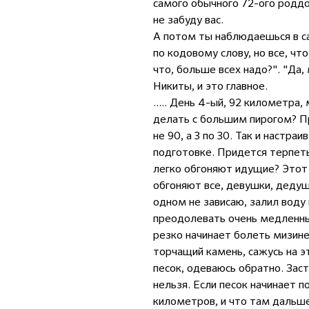
самого обычного 72-ого роддо
не забуду вас.
А потом ты наблюдаешься в с
по кодовому слову, но все, чт
что, больше всех надо?". "Да,
Никиты, и это главное.
..... День 4-ый, 92 километра,
делать с большим пирогом? Пр
не 90, а 3 по 30. Так и настр
подготовке. Придется терпеть
легко обгоняют идущие? Этот 
обгоняют все, девушки, дедушк
одном не зависаю, залил воду
преодолевать очень медленным
резко начинает болеть мизине
торчащий камень, сажусь на э
песок, одеваюсь обратно. Зас
нельзя. Если песок начинает 
километров, и что там дальше 