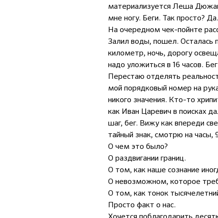
материализуется Леша Дюжако
мне ногу. Беги. Так просто? Д
На очередном чек-пойнте расс
Залил воды, пошел. Осталась 
километр, ночь, дорогу освеща
надо уложиться в 16 часов. Бе
Перестаю отделять реальность
мой порядковый номер на рукав
никого значения. Кто-то хрип
как Иван Царевич в поисках да
шаг, бег. Вижу как впереди с
тайный знак, смотрю на часы, 9
О чем это было?
О раздвигании границ.
О том, как наше сознание ино
О невозможном, которое треб
О том, как тонок тысячелетний
Просто факт о нас.
Хочется поблагодарить десятк