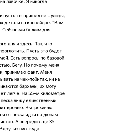
на лавочке. Я никогда
 пусть ты пришел не с улицы,
их детали на конвейере. "Вам
ия. Сейчас мы бежим для
го дня я здесь. Так, что
проглотить. Пусть это будет
 мой. Есть вопросы по базовой
стью. Бегу. Но почему меня
к, принимаю факт. Меня
ывать на чек-пойнтах, ни на
инаются барханы, их могу
дет легче. На 55-м километре
е песка вижу единственный
алит кровью. Вытряхиваю
ты от песка идти по дюнам
быстро. А впереди еще 35
 Вдруг из ниоткуда