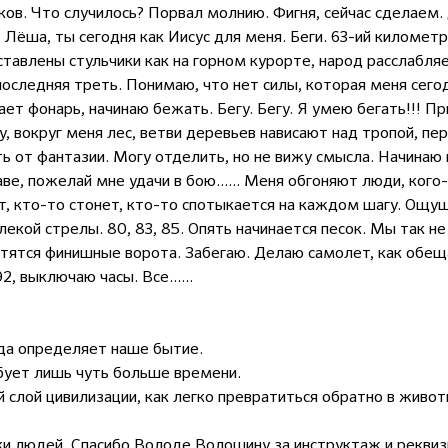
в. Что случилось? Порвал молнию. Фигня, сейчас сделаем.
а. Лёша, ты сегодня как Иисус для меня. Беги. 63-ий километ
тавлены стульчики как на горном курорте, народ расслабляе
последняя треть. Понимаю, что нет силы, которая меня сего
ет фонарь, начинаю бежать. Бегу. Бегу. Я умею бегать!!! П
гу, вокруг меня лес, ветви деревьев нависают над тропой, п
 от фантазии. Могу отделить, но не вижу смысла. Начинаю п
е, пожелай мне удачи в бою...... Меня обгоняют люди, кого
ит, кто-то стонет, кто-то спотыкается на каждом шагу. Ощу
лекой стрелы. 80, 83, 85. Опять начинается песок. Мы так не 
ветятся финишные ворота. Забегаю. Делаю самолет, как обещ
2, выключаю часы. Все......
гда определяет наше бытие.
ует лишь чуть больше времени.
 слой цивилизации, как легко превратиться обратно в живот
и людей. Спасибо Володе Волошину за инструктаж и реквизи