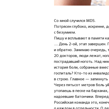
Cо мной случился MDS.
Потрясен глубоко, искренне, 
с безумием.
Пишу и всплывают в памяти к
.... День 2-ой, этап заверше
и обратно. Занимаю очередь, 
20 докторов, люди лежат, ноги
пострадавший ноготь. Над ни
история боли, собранные вмес
госпиталь? Кто-то из инвалид
в строю. Главное — запихнуть 
Через пятьсот метров боль уй
утопаешь в песке на барханах
надоевшие батончики. Вперед, в
Российская команда это, конеч
о каждом в отдельности. О дев