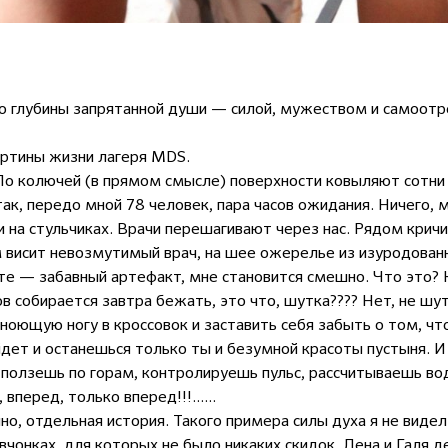
до глубины запрятанной души — силой, мужеством и самоот
артины жизни лагеря MDS.
н. По колючей (в прямом смысле) поверхности ковыляют сотни
так, передо мной 78 человек, пара часов ожидания. Ничего,
 на стульчиках. Врачи перешагивают через нас. Рядом кричи
м висит невозмутимый врач, на шее ожерелье из изуродован
те — забавный артефакт, мне становится смешно. Что это?
ов собирается завтра бежать, это что, шутка???? Нет, не ш
ноющую ногу в кроссовок и заставить себя забыть о том, что
дет и останешься только ты и безумной красоты пустыня. 
, ползешь по горам, контролируешь пульс, рассчитываешь в
перед, только вперед!!!......
но, отдельная история. Такого примера силы духа я не видел
чонках, для которых не было никаких скидок. Лена и Галя д