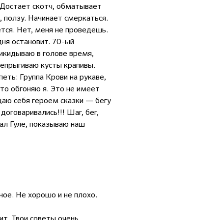
 Достает скотч, обматывает
р, ползу. Начинает смеркаться.
тся. Нет, меня не проведешь.
дня остановит. 70-ый
рикидываю в голове время,
ерепрыгиваю кусты крапивы.
еть: Группа Крови на рукаве,
-то обгоняю я. Это не имеет
щаю себя героем сказки — бегу
договаривались!!! Шаг, бег,
ал Гуле, показываю наш
ное. Не хорошо и не плохо.
т. Твои советы очень