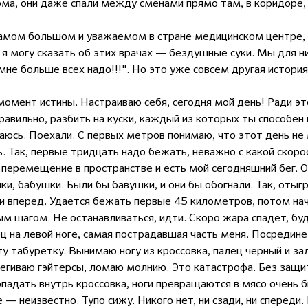
ма, они даже спали между сменами прямо там, в коридоре, 
амом большом и уважаемом в стране медицинском центре, и
о я могу сказать об этих врачах — бездушные суки. Мы для н
 мне больше всех надо!!!". Но это уже совсем другая истор
 момент истины. Настраиваю себя, сегодня мой день! Ради это
авильно, разбить на куски, каждый из которых ты способен 
аиваюсь. Поехали. С первых метров понимаю, что этот день не
. Так, первые тридцать надо бежать, неважно с какой скоро
перемещение в пространстве и есть мой сегодняшний бег. О
и, бабушки. Были бы бавушки, и они бы обогнали. Так, отыгр
 и вперед. Удается бежать первые 45 километров, потом нач
 шагом. Не останавливаться, идти. Скоро жара спадет, бу
ц на левой ноге, самая пострадавшая часть меня. Посредин
ту табуретку. Вынимаю ногу из кроссовка, палец черный и з
тегиваю гэйтерсы, ломаю молнию. Это катастрофа. Без защи
попадать внутрь кроссовка, ноги превращаются в мясо очень 
— неизвестно. Тупо сижу. Никого нет, ни сзади, ни спереди.