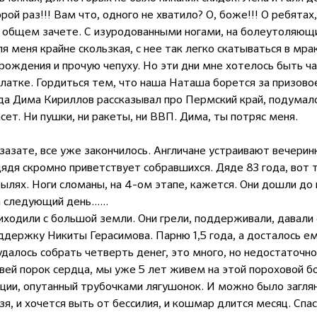
ой раз!!! Вам что, одного не хватило? О, боже!!! О ребятах
в общем зачете. С изуродованными ногами, на болеутоляющи
 меня крайне скользкая, с нее так легко скатываться в мра
рождения и прочую чепуху. Но эти дни мне хотелось быть ч
латке. Гордиться тем, что наша Наташа борется за призово
гда Дима Кириллов рассказывал про Пермский край, подумал
асет. Ни пушки, ни ракеты, ни ВВП. Дима, ты потряс меня.
рзазате, все уже закончилось. Англичане устраивают вечери
ядя скромно приветствует собравшихся. Дяде 83 года, вот 
тылях. Ноги сломаны, на 4-ом этапе, кажется. Они дошли до 
следующий день......
иходили с большой земли. Они грели, поддерживали, давали
ержку Никиты Герасимова. Парню 1,5 года, а досталось ем
далось собрать четверть денег, это много, но недостаточно
овей порок сердца, мы уже 5 лет живем на этой пороховой б
ции, опутанный трубочками лягушонок. И можно было заглян
зя, и хочется выть от бессилия, и кошмар длится месяц. Сп