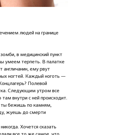
речением людей на границе
 зомби, в медицинский пункт
 мы умеем терпеть. В палатке
т англичанин, ему рвут
ных ногтей. Каждый ноготь —
 Концлагерь? Полевой
утка. Следующим утром все
 там внутри с ней происходит.
И ты бежишь по камням,
оду, жуешь до смерти
 никогда. Хочется сказать
елали все то же самое, что