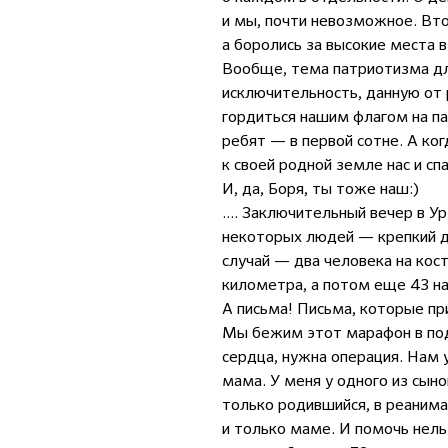
и мы, почти невозможное. Втор
а боролись за высокие места 
Вообще, тема патриотизма для
исключительность, данную от 
гордиться нашим флагом на па
ребят — в первой сотне. А ко
к своей родной земле нас и сп
И, да, Боря, ты тоже наш:)
.... Заключительный вечер в У
некоторых людей — крепкий д
случай — два человека на кос
километра, а потом еще 43 на 
А письма! Письма, которые пр
Мы бежим этот марафон в подд
сердца, нужна операция. Нам у
мама. У меня у одного из сын
только родившийся, в реанима
и только маме. И помочь нель