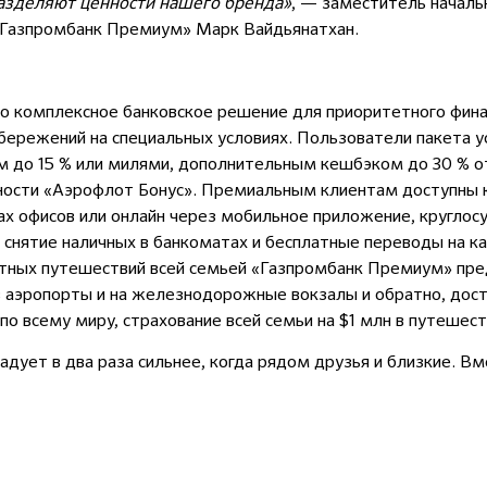
разделяют ценности нашего бренда»
, — заместитель начал
«Газпромбанк Премиум» Марк Вайдьянатхан.
о комплексное банковское решение для приоритетного фина
бережений на специальных условиях. Пользователи пакета 
 до 15 % или милями, дополнительным кешбэком до 30 % о
ости «Аэрофлот Бонус». Премиальным клиентам доступны к
х офисов или онлайн через мобильное приложение, круглос
 снятие наличных в банкоматах и бесплатные переводы на ка
тных путешествий всей семьей «Газпромбанк Премиум» пре
 аэропорты и на железнодорожные вокзалы и обратно, дост
по всему миру, страхование всей семьи на $1 млн в путешес
адует в два раза сильнее, когда рядом друзья и близкие. 