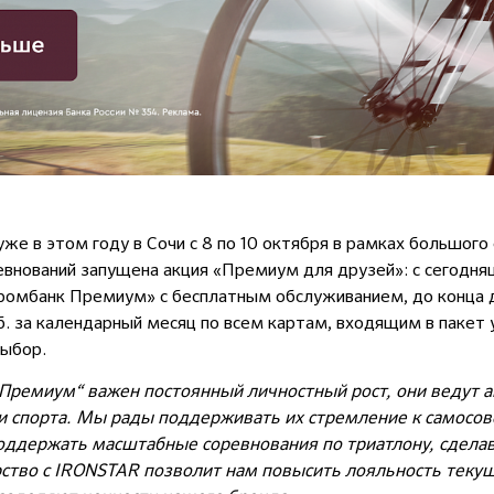
уже в этом году в Сочи с 8 по 10 октября в рамках большо
евнований запущена акция «Премиум для друзей»: с сегодняш
промбанк Премиум» с бесплатным обслуживанием, до конца 
. за календарный месяц по всем картам, входящим в пакет ус
выбор.
Премиум“ важен постоянный личностный рост, они ведут 
и спорта. Мы рады поддерживать их стремление к самосо
ддержать масштабные соревнования по триатлону, сделав 
ерство с IRONSTAR позволит нам повысить лояльность тек