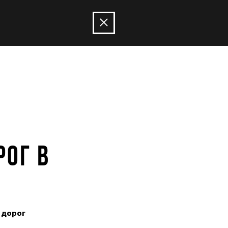
РОГ В
 дорог