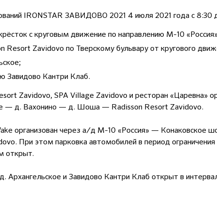
ований IRONSTAR ЗАВИДОВО 2021 4 июля 2021 года с 8:30 до
екрёсток с круговым движение по направлению М-10 «Росси
n Resort Zavidovo по Тверскому бульвару от кругового движ
ьское;
ю Завидово Кантри Клаб.
sort Zavidovo, SPA Village Zavidovo и ресторан «Царевна» 
е — д. Вахонино — д. Шоша — Radisson Resort Zavidovo.
ake организован через а/д М-10 «Россия» — Конаковское шо
dovo. При этом парковка автомобилей в период ограничени
м открыт.
д. Архангельское и Завидово Кантри Клаб открыт в интерва