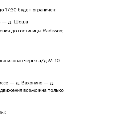
 17:30 будет ограничен:
я» — д. Шоша
ения до гостиницы Radisson;
организован через а/д М-10
ссе — д. Вахонино — д.
я движения возможна только
лы: