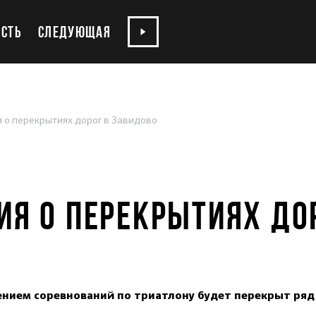
СТЬ
СЛЕДУЮЩАЯ
о перекрытиях дорог в Завидово
Я О ПЕРЕКРЫТИЯХ ДО
едением соревнований по триатлону будет перекрыт ряд