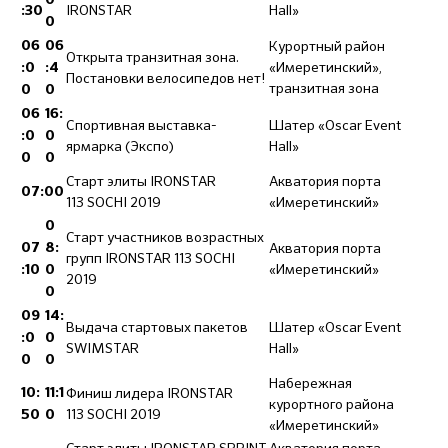
0
IRONSTAR
Hall»
:30
0
Курортный район
06
06
Открыта транзитная зона.
«Имеретинский»,
:0
:4
Постановки велосипедов нет!
транзитная зона
0
0
06
16:
Спортивная выставка-
Шатер «Oscar Event
:0
0
ярмарка (Экспо)
Hall»
0
0
Старт элиты IRONSTAR
Акватория порта
07:00
113 SOCHI 2019
«Имеретинский»
0
Старт участников возрастных
Акватория порта
07
8:
групп IRONSTAR 113 SOCHI
«Имеретинский»
:10
0
2019
0
09
14:
Выдача стартовых пакетов
Шатер «Oscar Event
:0
0
SWIMSTAR
Hall»
0
0
Набережная
Финиш лидера IRONSTAR
10:
11:1
курортного района
113 SOCHI 2019
50
0
«Имеретинский»