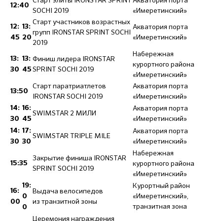
Старт элиты IRONSTAR SPRINT
Акватория порта
12:40
SOCHI 2019
«Имеретинский»
Старт участников возрастных
Акватория порта
12:
13:
групп IRONSTAR SPRINT SOCHI
«Имеретинский»
45
20
2019
Набережная
Финиш лидера IRONSTAR
13:
13:
курортного района
SPRINT SOCHI 2019
30
45
«Имеретинский»
Старт паратриатлетов
Акватория порта
13:50
IRONSTAR SOCHI 2019
«Имеретинский»
Акватория порта
14:
16:
SWIMSTAR 2 МИЛИ
«Имеретинский»
30
45
Акватория порта
14:
17:
SWIMSTAR TRIPLE MILE
«Имеретинский»
30
30
Набережная
Закрытие финиша IRONSTAR
курортного района
15:35
SPRINT SOCHI 2019
«Имеретинский»
Курортный район
19:
Выдача велосипедов
16:
«Имеретинский»,
0
из транзитной зоны
00
транзитная зона
0
Церемония награждения