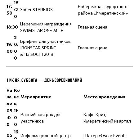
18
Набережная курортного
17:
Забег STARKIDS
:2
района «Имеретинский»
50
0
Церемония награждения
Главная сцена
18:30
SWIMSTAR ONE MILE
2
Брифинг для участников
19:
0:
IRONSTAR SPRINT
Главная сцена
00
0
& 113 SOCHI 2019
0
1 ИЮНЯ, СУББОТА — ДЕНЬ СОРЕВНОВАНИЙ
На
Ко
ча
не
Мероприятие
Место проведения
ло
ц
05
11:
Ранний завтрак для
Кафе Крит,
:0
0
участников
Имеретинский квартал
0
0
16:
Информационный центр
Шатер «Oscar Event
05