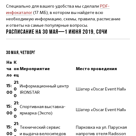
Специально для вашего удобства мы сделали
PDF-
инфокаталог
(17 МБ), в котором вы найдете всю
необходимую информацию, схемы, правила, расписание
и ответы на самые популярные вопросы.
РАСПИСАНИЕ НА 30 МАЯ—1 ИЮНЯ 2019, СОЧИ
30 МАЯ, ЧЕТВЕРГ
На
К
ча
он
Мероприятие
Место проведения
ло
ец
21:
Информационный центр
15:
Шатер «Oscar Event Hall»
0
IRONSTAR
00
0
21:
Спортивная выставка-
15:
Шатер «Oscar Event Hall»
0
ярмарка (Экспо)
00
0
21:
Технический сервис
Парковка на ул. Парусная
15:
0
и выдача велосипедов
напротив отеля Radisson
00