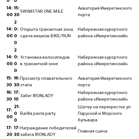
0
0
Акватория Имеретинского
14:
15:
SWIMSTAR ONE MILE
порта
00
30
2
Открыта транзитная зона,
Набережная курортного
14:
0:
сдача мешков BIKE/RUN
района «Имеретинский»
00
0
0
2
Установка велосипедов
Набережная курортного
14:
0:
в транзитной зоне
района «Имеретинский»
00
0
0
Просмотр плавательного
Акватория Имеретинского
15:
16:
этапа
порта
30
30
Набережная курортного
16:
17:
Забег IRONLADY
района «Имеретинский»
30
10
Шатер на перекрестке ул.
21:
17:
Barilla pasta party
Парусной и Морского
0
00
бульвара
0
Награждение победителей
17:
17:
Главная сцена
забега IRONLADY
20
30