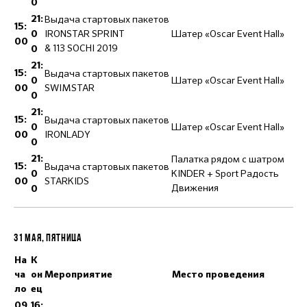
0
Выдача стартовых пакетов
21:
15:
IRONSTAR SPRINT
Шатер «Oscar Event Hall»
0
00
& 113 SOCHI 2019
0
21:
Выдача стартовых пакетов
15:
Шатер «Oscar Event Hall»
0
SWIMSTAR
00
0
21:
Выдача стартовых пакетов
15:
Шатер «Oscar Event Hall»
0
IRONLADY
00
0
Палатка рядом с шатром
21:
Выдача стартовых пакетов
15:
KINDER + Sport Радость
0
STARKIDS
00
Движения
0
31 МАЯ, ПЯТНИЦА
На
К
ча
он
Мероприятие
Место проведения
ло
ец
09
16: