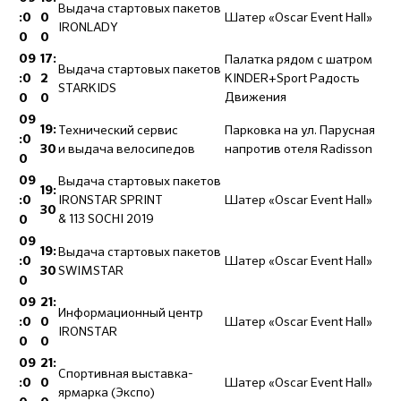
Выдача стартовых пакетов
Шатер «Oscar Event Hall»
:0
0
IRONLADY
0
0
Палатка рядом с шатром
09
17:
Выдача стартовых пакетов
KINDER+Sport Радость
:0
2
STARKIDS
Движения
0
0
09
Технический сервис
Парковка на ул. Парусная
19:
:0
и выдача велосипедов
напротив отеля Radisson
30
0
Выдача стартовых пакетов
09
19:
IRONSTAR SPRINT
Шатер «Oscar Event Hall»
:0
30
& 113 SOCHI 2019
0
09
Выдача стартовых пакетов
19:
Шатер «Oscar Event Hall»
:0
SWIMSTAR
30
0
09
21:
Информационный центр
Шатер «Oscar Event Hall»
:0
0
IRONSTAR
0
0
09
21:
Спортивная выставка-
Шатер «Oscar Event Hall»
:0
0
ярмарка (Экспо)