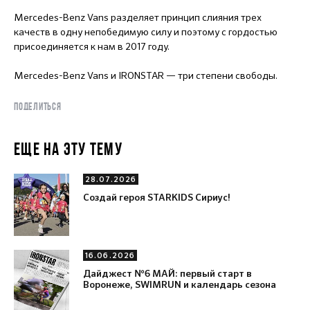
Mercedes-Benz Vans разделяет принцип слияния трех
качеств в одну непобедимую силу и поэтому с гордостью
присоединяется к нам в 2017 году.
Mercedes-Benz Vans и IRONSTAR — три степени свободы.
ПОДЕЛИТЬСЯ
ЕЩЕ НА ЭТУ ТЕМУ
28.07.2026
Создай героя STARKIDS Сириус!
16.06.2026
Дайджест №6 МАЙ: первый старт в
Воронеже, SWIMRUN и календарь сезона