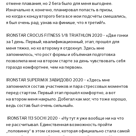
отмене плавания, но 2 бега было для меня выгоднее.
Изначально я, конечно, планировал попасть в призы,
но когда к концу второго бега все мои подсчёты смешались,
я был очень рад, узнав на финише, что я третий!».
IRONSTAR CROCUS FITNESS 1/8 TRIATHLON 2020 - «Две гонки
за 1 день. Первый, квалификационный, этап, прошёл для
меня тяжко, но ко второму я отдохнул. Здесь мне
запомнилось, что рост формы и объёмная подготовка
позволила мне на втором старте за день чувствовать себя
гораздо комфортнее, чем на первом».
IRONSTAR SUPERMIX ЗАВИДОВО 2020 - «Здесь мне
запомнился состав участников и пара стрессовых моментов
перед стартом. Первый этап прошёл комфортно, а вот
на втором меня накрыло. Добегал как мог, что тоже хорошо,
ведь состав был очень сильный».
IRONSTAR 113 SOCHI 2020 - «Ну тут я уже вообще ни на что
не рассчитывал. Единственная возможность пройти
„половинку“ в этом сезоне, которая официально стала самой