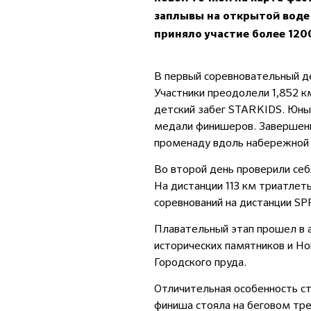
заплывы на открытой воде и
приняло участие более 1200
В первый соревновательный де
Участники преодолели 1,852 к
детский забег STARKIDS. Юные
медали финишеров. Завершени
променаду вдоль набережной 
Во второй день проверили себ
На дистанции 113 км триатлеты
соревнований на дистанции SPR
Плавательный этап прошел в 
исторических памятников и Н
Городского пруда.
Отличительная особенность ст
финиша стояла на беговом тр