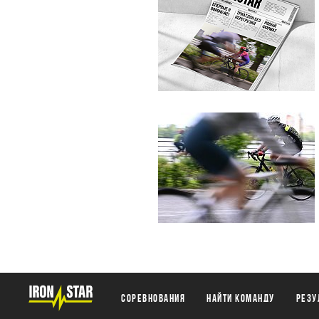
Соревнования
Найти команду
Резу