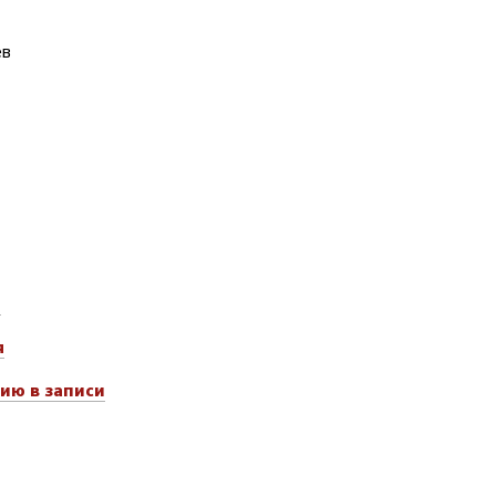
ев
я
я
ию в записи