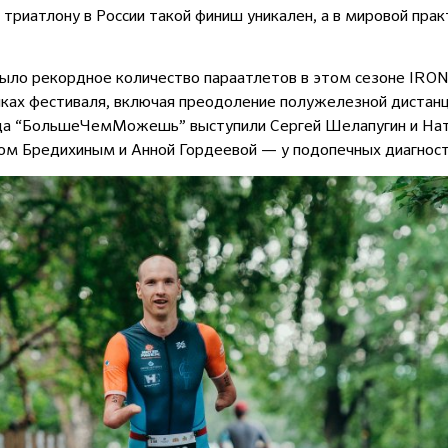
 триатлону в России такой финиш уникален, а в мировой пра
ыло рекордное количество параатлетов в этом сезоне IRON
ках фестиваля, включая преодоление полужелезной дистанц
да “БольшеЧемМожешь” выступили Сергей Шелапугин и На
исом Бредихиным и Анной Гордеевой — у подопечных диагно