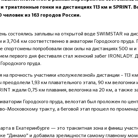
 триатлонные гонки на дистанциях 113 км и SPRINT. В
 человек из 163 городов России.
нь состоялись заплывы на открытой воде SWIMSTAR на дист
м и 3,704 км соответственно в акватории Городского пруда.
 спортсмены попробовали свои силы на дистанциях 500 м и
ем первого дня фестиваля стал женский забег IRONLADY. 
Городского пруда.
я на прочность участники «полужелезной» дистанции – 113 км
 преодолели 1,93 км плавательного этапа, 90 км велогонки и 
INT ждали 0,75 км плавания, велогонка на 20 км, а также за
акватории Городского пруда, велоэтап был проложен по це
ово-Московскому тракту, а беговой этап прошел по промена
арта в Екатеринбурге — это транзитная зона и финиш участн
еке “Динамо” и добавила зрелищности самому главному мо