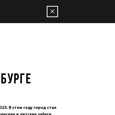
НБУРГЕ
3. В этом году город стал
енские и детские забеги,