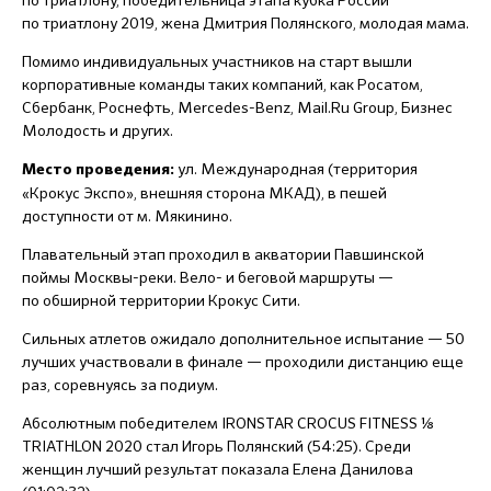
по триатлону, победительница этапа кубка России
по триатлону 2019, жена Дмитрия Полянского, молодая мама.
Помимо индивидуальных участников на старт вышли
корпоративные команды таких компаний, как Росатом,
Сбербанк, Роснефть, Mercedes-Benz, Mail.Ru Group, Бизнес
Молодость и других.
ул. Международная (территория
Место проведения:
«Крокус Экспо», внешняя сторона МКАД), в пешей
доступности от м. Мякинино.
Плавательный этап проходил в акватории Павшинской
поймы Москвы-реки. Вело- и беговой маршруты —
по обширной территории Крокус Сити.
Сильных атлетов ожидало дополнительное испытание — 50
лучших участвовали в финале — проходили дистанцию еще
раз, соревнуясь за подиум.
Абсолютным победителем IRONSTAR CROCUS FITNESS ⅛
TRIATHLON 2020 стал Игорь Полянский (54:25). Среди
женщин лучший результат показала Елена Данилова