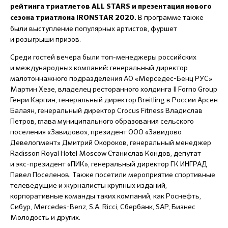
рейтинга триатлетов ALL STARS и презентация нового
В программе также
сезона триатлона IRONSTAR 2020.
были выступление популярных артистов, фуршет
и розыгрыши призов.
Среди гостей вечера были топ-менеджеры российских
и международных компаний: генеральный директор
малотоннажного подразделения АО «Мерседес-Бенц РУС»
Мартин Хезе, владелец ресторанного холдинга Il Forno Group
Генри Карпин, генеральный директор Breitling в России Арсен
Балаян, генеральный директор Crocus Fitness Владислав
Петров, глава муниципального образования сельского
поселения «Завидово», президент ООО «Завидово
Девелопмент» Дмитрий Окороков, генеральный менеджер
Radisson Royal Hotel Moscow Станислав Кондов, депутат
и экс-президент «ПИК», генеральный директор ГК ИНГРАД
Павел Поселенов. Также посетили мероприятие спортивные
телеведущие и журналисты крупных изданий,
корпоративные команды таких компаний, как Роснефть,
Сибур, Mercedes-Benz, S.A. Ricci, Сбербанк, SAP, Бизнес
Молодость и других.