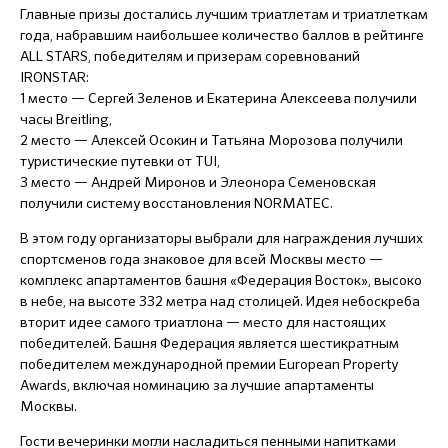
Главные призы достались лучшим триатлетам и триатлеткам
года, набравшим наибольшее количество баллов в рейтинге
ALL STARS, победителям и призерам соревнований
IRONSTAR:
1 место — Сергей Зеленов и Екатерина Алексеева получили
часы Breitling,
2 место — Алексей Осокин и Татьяна Морозова получили
туристические путевки от TUI,
3 место — Андрей Миронов и Элеонора Семеновская
получили систему восстановления NORMATEC.
В этом году организаторы выбрали для награждения лучших
спортсменов года знаковое для всей Москвы место —
комплекс апартаментов башня «Федерация Восток», высоко
в небе, на высоте 332 метра над столицей. Идея небоскреба
вторит идее самого триатлона — место для настоящих
победителей. Башня Федерация является шестикратным
победителем международной премии European Property
Awards, включая номинацию за лучшие апартаменты
Москвы.
Гости вечеринки могли насладиться пенными напитками