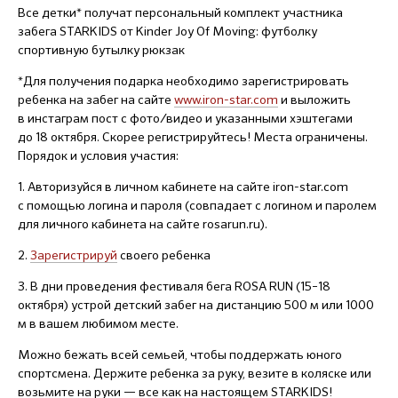
Все детки* получат персональный комплект участника
забега STARKIDS от Kinder Joy Of Moving: футболку
спортивную бутылку рюкзак
*Для получения подарка необходимо зарегистрировать
ребенка на забег на сайте
www.iron-star.com
и выложить
в инстаграм пост с фото/видео и указанными хэштегами
до 18 октября. Скорее регистрируйтесь! Места ограничены.
Порядок и условия участия:
1. Авторизуйся в личном кабинете на сайте iron-star.com
с помощью логина и пароля (совпадает с логином и паролем
для личного кабинета на сайте rosarun.ru).
2.
Зарегистрируй
своего ребенка
3. В дни проведения фестиваля бега ROSA RUN (15–18
октября) устрой детский забег на дистанцию 500 м или 1000
м в вашем любимом месте.
Можно бежать всей семьей, чтобы поддержать юного
спортсмена. Держите ребенка за руку, везите в коляске или
возьмите на руки — все как на настоящем STARKIDS!