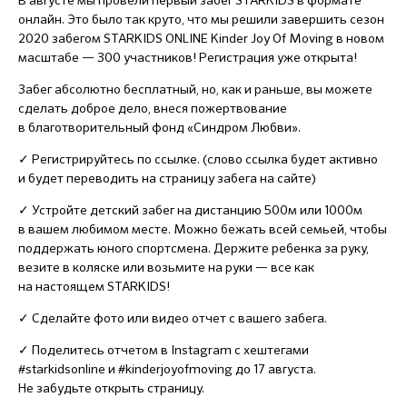
В августе мы провели первый забег STARKIDS в формате
онлайн. Это было так круто, что мы решили завершить сезон
2020 забегом STARKIDS ONLINE Kinder Joy Of Moving в новом
масштабе — 300 участников! Регистрация уже открыта!
Забег абсолютно бесплатный, но, как и раньше, вы можете
сделать доброе дело, внеся пожертвование
в благотворительный фонд «Синдром Любви».
✓ Регистрируйтесь по ссылке. (слово ссылка будет активно
и будет переводить на страницу забега на сайте)
✓ Устройте детский забег на дистанцию 500м или 1000м
в вашем любимом месте. Можно бежать всей семьей, чтобы
поддержать юного спортсмена. Держите ребенка за руку,
везите в коляске или возьмите на руки — все как
на настоящем STARKIDS!
✓ Сделайте фото или видео отчет с вашего забега.
✓ Поделитесь отчетом в Instagram с хештегами
#starkidsonline и #kinderjoyofmoving до 17 августа.
Не забудьте открыть страницу.