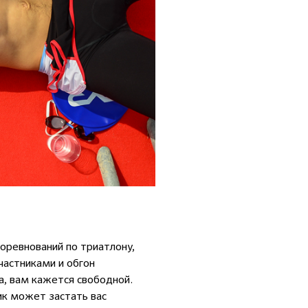
соревнований по триатлону,
частниками и обгон
а, вам кажется свободной.
ик может застать вас