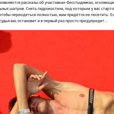
появляются рассказы об участниках-бесстыдниках, оголяющи
льных шатров. Снять гидрокостюм, под которым у вас стар
т чтобы переодеться полностью, вам придётся ее посетить. Е
судья вас остановит и в первый раз просто предупредит...