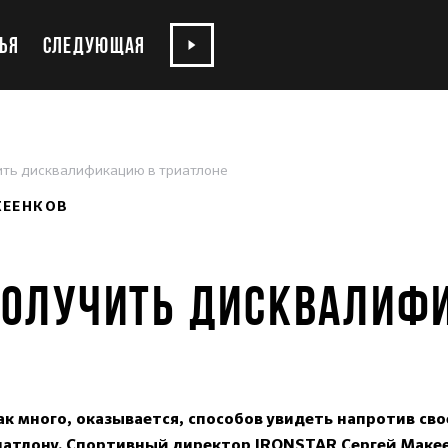
ЬЯ
СЛЕДУЮЩАЯ
ить дисквалификацию в триатлоне
КЕЕНКОВ
ПОЛУЧИТЬ ДИСКВАЛИФ
ак много, оказывается, способов увидеть напротив св
иатлону. Спортивный директор IRONSTAR Сергей Макеен