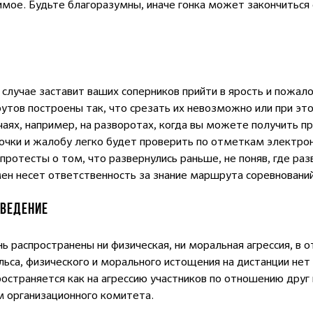
вимое. Будьте благоразумны, иначе гонка может закончиться
случае заставит ваших соперников прийти в ярость и пожалов
тов построены так, что срезать их невозможно или при эт
чаях, например, на разворотах, когда вы можете получить 
очки и жалобу легко будет проверить по отметкам электр
 протесты о том, что развернулись раньше, не поняв, где ра
мен несет ответственность за знание маршрута соревнований
ОВЕДЕНИЕ
нь распространены ни физическая, ни моральная агрессия, в о
льса, физического и морального истощения на дистанции нет
страняется как на агрессию участников по отношению друг к
м организационного комитета.