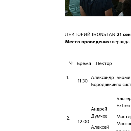
ЛЕКТОРИЙ IRONSTAR
21 се
веранда 
Место проведения:
№
Время
Лектор
1.
Александр
Биомех
11:30
Бородавкин
по сис
Блогер
Extrem
Андрей
Думчев
Мастер
2.
12:00
Многок
Алексей
кратны