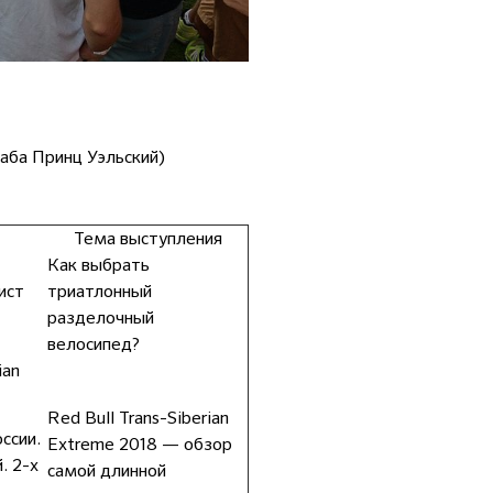
паба Принц Уэльский)
Тема выступления
Как выбрать
ист
триатлонный
разделочный
велосипед?
ian
Red Bull Trans-Siberian
ссии.
Extreme 2018 — обзор
. 2-х
самой длинной