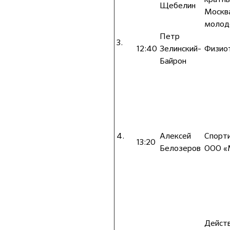
Щебелин
Москва
молод
Петр
3.
12:40
Зелинский-
Физиот
Байрон
4.
Алексей
Спорти
13:20
Белозеров
ООО «
Действ