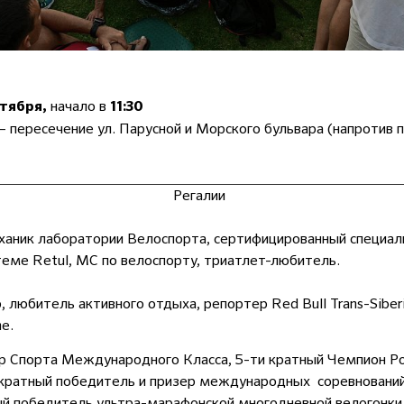
начало
в
нтября,
11:30
– пересечение ул. Парусной и Морского бульвара (напротив 
Регалии
аник лаборатории Велоспорта, сертифицированный специал
теме Retul, МС по велоспорту, триатлет-любитель.
, любитель активного отдыха, репортер Red Bull Trans-Siber
e.
 Спорта Международного Класса, 5-ти кратный Чемпион Ро
ратный победитель и призер международных соревнований
й победитель ультра-марафонской многодневной велогонки