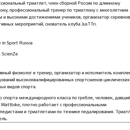
сиональный триатлет, член сборной России по длинному
ону, профессиональный тренер по триатлону с многолетним
 и высокими достижениями учеников, организатор соревнов
тивных мероприятий, снователь клуба JusTTri.
 in Sport Russia
 ScienZe
вный физиолог и тренер, организатор и исполнитель компле
ований высококвалифицированных спортсменов циклических
вых видов спорта.
 спорта международного класса по гребле, человек, давши
 Wattbike, плотно работает с профессиональными
педистами и триатлетами по технике педалирования. Триат
ель.