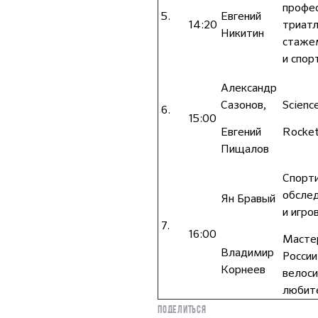
профес
5.
Евгений
14:20
триатл
Никитин
стажем
и спор
Александр
Сазонов,
Science
6.
15:00
Евгений
Rocket
Пищалов
Спорти
обслед
Ян Бравый
и игро
7.
16:00
Мастер
Владимир
России
Корнеев
велоси
любит
ПОДЕЛИТЬСЯ