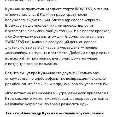
Кузьмин не пропустил ни одного старта IRONSTAR, включая
online-триатлоны. В Калининграде, сразу после
полужелезной дистанции, Александр сделал «спринт».
В Самаре, после «половинки», он проехал велоэтап
в эстафете на олимпийской дистанции. И не просто проехал,
а со
2-м
лучшим результатом дня! В Сочи, после заплыва
SWIMSTAR на 1 милю, на следующий день он сделал
дистанцию 226 за 9.37 часов, а через день — прошел
«олимпийку» + «спринт» в эстафете! Добавим сюда участие
во всех online-триатлонах, дуатлонах, дома, на улице
и везде, где только возможно.
Вот, что пишут про Кузьмина его друзья: «Сколько раз
он мужественно скрёб асфальт, но возвращался! Сколько
раз обещал что больше никогда, но снова покупал слоты!»
«Кто встаёт на тренировки в 5 утра, даже если прилетел в 6.
Кто в самолете может смотивировать стюардессу отжаться
на кулаках, когда пришло время разносить еду».
Так что, Александр Кузьмин — самый крутой, самый