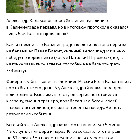
Александр Халаманов пересёк финишную линию
в Калининграде первым, но в итоговом протоколе оказался
лишь
5-м.
Как это произошло?
Как вы помните, в Калининграде после велоэтапа первым
на бег вышел Павел Благих, сильный велосипедист, в чью
победу не верил никто (кроме Натальи Штромбах), ведь
на гонку заявились атлеты, способные на беге отыграть
7-8 минут.
Фаворитом был, конечно, чемпион России Иван Калашников,
но это был не его день. А у Александра Халаманова дела
шли отлично. Всю зиму и весну он серьёзно готовился
к сезону, сменил тренера, поработал над бегом, своей
слабой дисциплиной, и был настроен на победу. Вот как
развивались события.
Беговой этап Александр начал с отставанием в 5 минут
48 секунд от лидера и через 16 км сократил этот отрыв
до 33 секунд! На последнем круге по всем расчетам