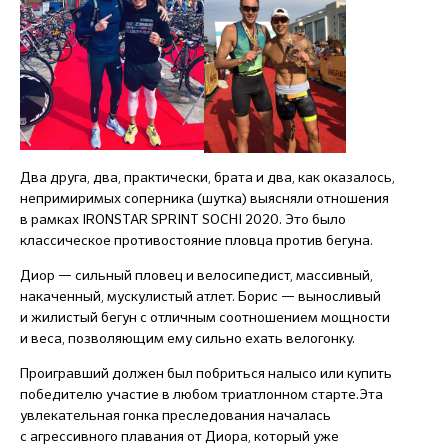
Два друга, два, практически, брата и два, как оказалось,
непримиримых соперника (шутка) выясняли отношения
в рамках IRONSTAR SPRINT SOCHI 2020. Это было
классическое противостояние пловца против бегуна.
Диор — сильный пловец и велосипедист, массивный,
накаченный, мускулистый атлет. Борис — выносливый
и жилистый бегун с отличным соотношением мощности
и веса, позволяющим ему сильно ехать велогонку.
Проигравший должен был побриться налысо или купить
победителю участие в любом триатлонном старте.Эта
увлекательная гонка преследования началась
с агрессивного плавания от Диора, который уже