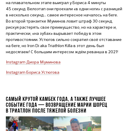
на плавательном этапе выиграл у Бориса 4 минуты
45 секунд. Велоэтап они проехали «в одни ноги» с разницей
в несколько секунд... самое интересное началось на беге.
Во второй транзитке Муминов ловит штраф 30 секунд,
рискуя растерять свое преимущество, но на характере и,
практически, «на зубах» вырывает победу в этом
противостоянии. Устюгов сильно сократил своё отставание
на беге, но Iron Di aka Triathlon Killa в этот день был
недосягаем! С большим интересом ждём реванша в 2021!
Instagram Диора Муминова
Instagram Бориса Устюгова
САМЫЙ КРУТОЙ КАМБЕК ГОДА, А ТАКЖЕ ЛУЧШЕЕ
СОБЫТИЕ ГОДА — ВОЗВРАЩЕНИЕ МАРИИ ШОРЕЦ
В ТРИАТЛОН ПОСЛЕ ТЯЖЕЛОЙ БОЛЕЗНИ