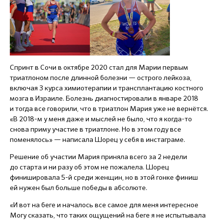
Спринт в Сочи в октябре 2020 стал для Марии первым
триатлоном после длинной болезни — острого лейкоза,
включая 3 курса химиотерапии и трансплантацию костного
мозга в Израиле. Болезнь диагностировали в январе 2018
и тогда все говорили, что в триатлон Мария уже не вернётся.
«В
2018-м
у меня даже и мыслей не было, что я когда-то
снова приму участие в триатлоне. Но в этом году все
поменялось» — написала Шорец у себя в инстаграме.
Решение об участии Мария приняла всего за 2 недели
до старта и ни разу об этом не пожалела. Шорец
финишировала
5-й
среди женщин, но в этой гонке финиш
ей нужен был больше победы в абсолюте.
«И вот на беге и началось все самое для меня интересное
Могу сказать, что таких ощущений на беге я не испытывала