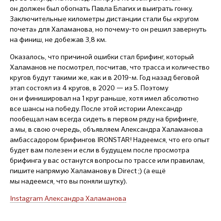
он должен был обогнать Павла Благих и выиграть гонку.
Заключительные километры дистанции стали бы «кругом
почета» для Халаманова, но почему-то он решил завернуть
на финиш, не добежав 3,8 км.
Оказалось, что причиной ошибки стал брифинг, который
Халаманов не посмотрел, посчитав, что трасса и количество
кругов будут такими же, как и в
2019-м.
Год назад беговой
этап состоял из 4 кругов, в 2020 — из 5. Поэтому
он и финишировал на 1 круг раньше, хотя имел абсолютно
все шансы на победу. После этой истории Александр
пообещал нам всегда сидеть в первом ряду на брифинге,
а мы, в свою очередь, объявляем Александра Халаманова
амбассадором брифингов IRONSTAR! Надеемся, что его опыт
будет вам полезен и если в будущем после просмотра
брифинга у вас останутся вопросы по трассе или правилам,
пишите напрямую Халаманову в Direct ;) (а ещё
мы надеемся, что вы поняли шутку).
Instagram Александра Халаманова