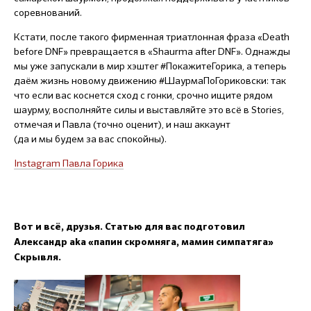
соревнований.
Кстати, после такого фирменная триатлонная фраза «Death
before DNF» превращается в «Shaurma after DNF». Однажды
мы уже запускали в мир хэштег #ПокажитеГорика, а теперь
даём жизнь новому движению #ШаурмаПоГориковски: так
что если вас коснется сход с гонки, срочно ищите рядом
шаурму, восполняйте силы и выставляйте это всё в Stories,
отмечая и Павла (точно оценит), и наш аккаунт
(да и мы будем за вас спокойны).
Instagram Павла Горика
Вот и всё, друзья. Статью для вас подготовил
Александр aka «папин скромняга, мамин симпатяга»
Скрывля.