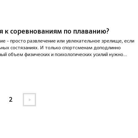
я к соревнованиям по плаванию?
ие - просто развлечение или увлекательное зрелище, если
ьных состязаниях. И только спортсменам доподлинно
ный объем физических и психологических усилий нужно
я в лидеры, стать лучшим или одним из первых. В числе
ков, необходимых хорошему пловцу, - физическая сила,
ние сосредотачиваться на своей цели и многое другое...
2