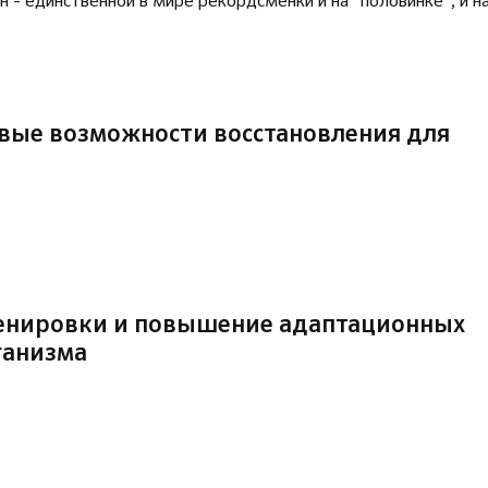
 - единственной в мире рекордсменки и на "половинке", и н
овые возможности восстановления для
ренировки и повышение адаптационных
ганизма