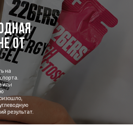
одная
не от
ть на
спорта.
в или
сю
роизошло,
 углеводную
ий результат.