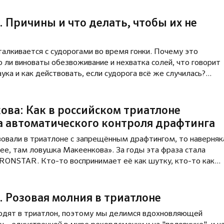
. Причины и что делать, чтобы их не
алкивается с судорогами во время гонки. Почему это
 ли виноваты обезвоживание и нехватка солей, что говорит
ука и как действовать, если судорога всё же случилась?
 эффективных способах профилактики и новом пункте борьбы
ет работать на старте ЛИГА ТРИАТЛОНА & IRONSTAR Моск
ва: Как в российском триатлоне
а автоматического контроля драфтинга
твовали в триатлоне с запрещённым драфтингом, то наверняк
вушка Макеенкова». За годы эта фраза стала
IRONSTAR. Кто-то воспринимает её как шутку, кто-то как
кто-то действительно получал из-за неё штрафные минуты в
могает контролировать драфтинг на соревнованиях по
. Розовая молния в триатлоне
овушка Макеенкова» задумывалась как попытка решить одн
одят в триатлон, поэтому мы делимся вдохновляющей
 любительского триатлона: как объективно судить драфтин