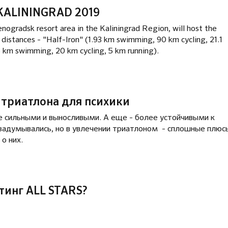
KALININGRAD 2019
ogradsk resort area in the Kaliningrad Region, will host the
distances - "Half-Iron" (1.93 km swimming, 90 km cycling, 21.1
5 km swimming, 20 km cycling, 5 km running).
 триатлона для психики
е сильными и выносливыми. А еще - более устойчивыми к
 задумывались, но в увлечении триатлоном - сплошные плюс
о них.
тинг ALL STARS?