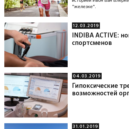
историей Ивон Ван Влеркен
на массовой гонке.
"железке".
12.03.2019
INDIBA ACTIVE: н
спортсменов
04.03.2019
Гипоксические т
возможностей ор
31.01.2019