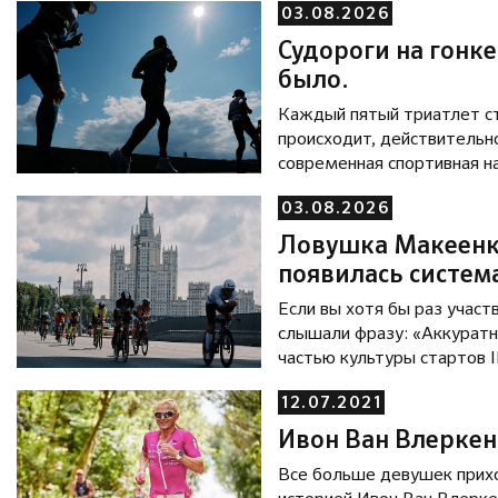
03.08.2026
Судороги на гонке
было.
Каждый пятый триатлет ст
происходит, действительно
современная спортивная на
Рассказываем о причинах,
03.08.2026
судорогами, который буд
2026.
Ловушка Макеенко
появилась систем
Если вы хотя бы раз учас
слышали фразу: «Аккуратнее, там ло
частью культуры стартов 
страшилку с брифинга, а 
12.07.2021
итоговом протоколе. Но за этим названием стоит вполне реальная инженерная система,
которая уже много лет по
Ивон Ван Влеркен
триатлону. Изначально «л
Все больше девушек прих
из самых сложных проблем