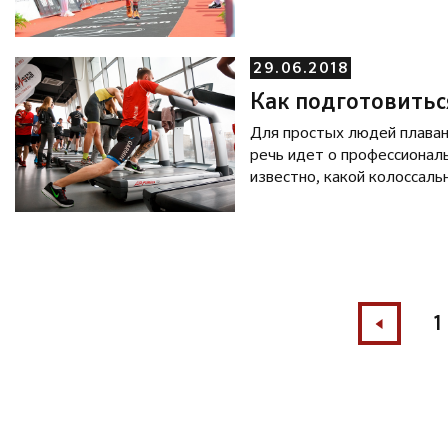
29.06.2018
Как подготовитьс
Для простых людей плаван
речь идет о профессионал
известно, какой колоссаль
приложить, чтобы выбитьс
основных спортивных навы
дисциплинированность, уме
1