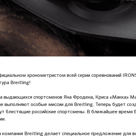
фициальном хронометристом всей серии соревнований IRONS
ра Breitling!
а выдающихся спортсменов Яна Фродена, Криса «Макка» Ма
е выполняют особые миссии для Breitling. Теперь будет соз
ут блестящие российские спортсмены. В ближайшее время 
ии.
а компания Breitling делает специальное предложение для в